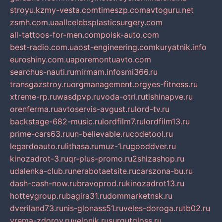
stroyu.kz
my-vesta.com
timeszp.com
avtoguru.net
zsmh.com.ua
allcelebsplasticsurgery.com
all-tattoos-for-men.com
poisk-auto.com
best-radio.com.ua
ost-engineering.com
kuryatnik.info
euroshiny.com.ua
poremontuavto.com
searchus-nauti.ru
mirmam.info
smi366.ru
transgazstroy.ru
orgmanagement.org
yes-fitness.ru
xtreme-rp.ru
wasdpvp.ru
voda-otri.ru
tishinapve.ru
orenferma.ru
avtoservis-avgust.ru
lord-tv.ru
backstage-682-music.ru
lordfilm7.ru
lordfilm13.ru
prime-cars63.ru
un-believable.ru
codetool.ru
legardoauto.ru
lithasa.ru
muz-1.ru
gooddver.ru
kinozadrot-3.ru
qr-plus-promo.ru
2shizashop.ru
udalenka-club.ru
nerabotaetsite.ru
carszona-bu.ru
dash-cash-now.ru
bravoprod.ru
kinozadrot13.ru
hotteygroup.ru
bagira31.ru
dommarketnsk.ru
dveriland73.ru
nis-glonass51.ru
veles-doroga.ru
tb02.ru
vrema-zdorov.ru
velonik.ru
surgutgloss.ru