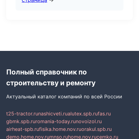
Полный справочник по
строительству и ремонту
Актуальный каталог компаний по всей России
t25-tractor.ru
nashicveti.ru
alutex.spb.ru
fas.ru
gbmk.spb.ru
romania-today.ru
novoizol.ru
airheat-spb.ru
fisika.home.nov.ru
orakul.spb.ru
demo.home.nov.ru
mnso.ru
home.nov.ru
cemko.ru