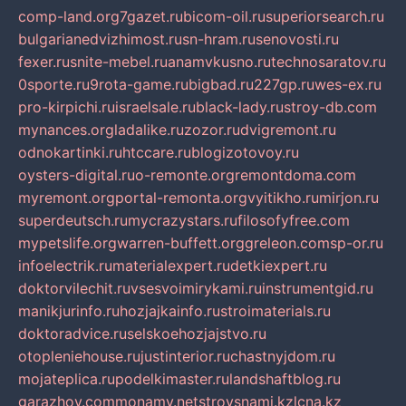
comp-land.org
7gazet.ru
bicom-oil.ru
superiorsearch.ru
bulgarianedvizhimost.ru
sn-hram.ru
senovosti.ru
fexer.ru
snite-mebel.ru
anamvkusno.ru
technosaratov.ru
0sporte.ru
9rota-game.ru
bigbad.ru
227gp.ru
wes-ex.ru
pro-kirpichi.ru
israelsale.ru
black-lady.ru
stroy-db.com
mynances.org
ladalike.ru
zozor.ru
dvigremont.ru
odnokartinki.ru
htccare.ru
blogizotovoy.ru
oysters-digital.ru
o-remonte.org
remontdoma.com
myremont.org
portal-remonta.org
vyitikho.ru
mirjon.ru
superdeutsch.ru
mycrazystars.ru
filosofyfree.com
mypetslife.org
warren-buffett.org
greleon.com
sp-or.ru
infoelectrik.ru
materialexpert.ru
detkiexpert.ru
doktorvilechit.ru
vsesvoimirykami.ru
instrumentgid.ru
manikjurinfo.ru
hozjajkainfo.ru
stroimaterials.ru
doktoradvice.ru
selskoehozjajstvo.ru
otopleniehouse.ru
justinterior.ru
chastnyjdom.ru
mojateplica.ru
podelkimaster.ru
landshaftblog.ru
garazhov.com
monamy.net
stroysnami.kz
lcna.kz