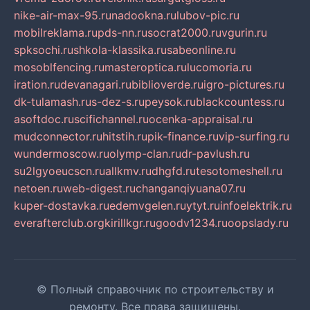
nike-air-max-95.ru
nadookna.ru
lubov-pic.ru
mobilreklama.ru
pds-nn.ru
socrat2000.ru
vgurin.ru
spksochi.ru
shkola-klassika.ru
sabeonline.ru
mosoblfencing.ru
masteroptica.ru
lucomoria.ru
iration.ru
devanagari.ru
biblioverde.ru
igro-pictures.ru
dk-tulamash.ru
s-dez-s.ru
peysok.ru
blackcountess.ru
asoftdoc.ru
scifichannel.ru
ocenka-appraisal.ru
mudconnector.ru
hitstih.ru
pik-finance.ru
vip-surfing.ru
wundermoscow.ru
olymp-clan.ru
dr-pavlush.ru
su2lgyoeucscn.ru
allkmv.ru
dhgfd.ru
tesotomeshell.ru
netoen.ru
web-digest.ru
changanqiyuana07.ru
kuper-dostavka.ru
edemvgelen.ru
ytyt.ru
infoelektrik.ru
everafterclub.org
kirillkgr.ru
goodv1234.ru
oopslady.ru
© Полный справочник по строительству и
ремонту. Все права защищены.