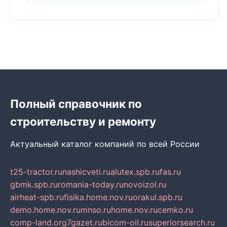
Полный справочник по
строительству и ремонту
Актуальный каталог компаний по всей России
t25-tractor.ru
nashicveti.ru
alutex.spb.ru
fas.ru
gbmk.spb.ru
romania-today.ru
novoizol.ru
airheat-spb.ru
fisika.home.nov.ru
orakul.spb.ru
demo.home.nov.ru
mnso.ru
home.nov.ru
cemko.ru
comp-land.org
7gazet.ru
bicom-oil.ru
superiorsearch.ru