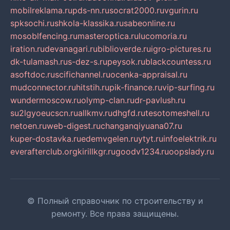
mobilreklama.ru
pds-nn.ru
socrat2000.ru
vgurin.ru
spksochi.ru
shkola-klassika.ru
sabeonline.ru
mosoblfencing.ru
masteroptica.ru
lucomoria.ru
iration.ru
devanagari.ru
biblioverde.ru
igro-pictures.ru
dk-tulamash.ru
s-dez-s.ru
peysok.ru
blackcountess.ru
asoftdoc.ru
scifichannel.ru
ocenka-appraisal.ru
mudconnector.ru
hitstih.ru
pik-finance.ru
vip-surfing.ru
wundermoscow.ru
olymp-clan.ru
dr-pavlush.ru
su2lgyoeucscn.ru
allkmv.ru
dhgfd.ru
tesotomeshell.ru
netoen.ru
web-digest.ru
changanqiyuana07.ru
kuper-dostavka.ru
edemvgelen.ru
ytyt.ru
infoelektrik.ru
everafterclub.org
kirillkgr.ru
goodv1234.ru
oopslady.ru
© Полный справочник по строительству и
ремонту. Все права защищены.