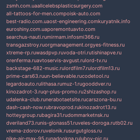
zsmh.com.ua
allcelebsplasticsurgery.com
all-tattoos-for-men.com
poisk-auto.com
best-radio.com.ua
ost-engineering.com
kuryatnik.info
euroshiny.com.ua
poremontuavto.com
searchus-nauti.ru
mirmam.info
smi366.ru
transgazstroy.ru
orgmanagement.org
yes-fitness.ru
xtreme-rp.ru
wasdpvp.ru
voda-otri.ru
tishinapve.ru
orenferma.ru
avtoservis-avgust.ru
lord-tv.ru
backstage-682-music.ru
lordfilm7.ru
lordfilm13.ru
prime-cars63.ru
un-believable.ru
codetool.ru
legardoauto.ru
lithasa.ru
muz-1.ru
gooddver.ru
kinozadrot-3.ru
qr-plus-promo.ru
2shizashop.ru
udalenka-club.ru
nerabotaetsite.ru
carszona-bu.ru
dash-cash-now.ru
bravoprod.ru
kinozadrot13.ru
hotteygroup.ru
bagira31.ru
dommarketnsk.ru
dveriland73.ru
nis-glonass51.ru
veles-doroga.ru
tb02.ru
vrema-zdorov.ru
velonik.ru
surgutgloss.ru
nike-air-max-95.ru
nadookna.ru
lubov-pic.ru