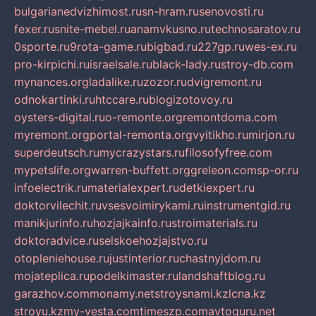
bulgarianedvizhimost.ru
sn-hram.ru
senovosti.ru
fexer.ru
snite-mebel.ru
anamvkusno.ru
technosaratov.ru
0sporte.ru
9rota-game.ru
bigbad.ru
227gp.ru
wes-ex.ru
pro-kirpichi.ru
israelsale.ru
black-lady.ru
stroy-db.com
mynances.org
ladalike.ru
zozor.ru
dvigremont.ru
odnokartinki.ru
htccare.ru
blogizotovoy.ru
oysters-digital.ru
o-remonte.org
remontdoma.com
myremont.org
portal-remonta.org
vyitikho.ru
mirjon.ru
superdeutsch.ru
mycrazystars.ru
filosofyfree.com
mypetslife.org
warren-buffett.org
greleon.com
sp-or.ru
infoelectrik.ru
materialexpert.ru
detkiexpert.ru
doktorvilechit.ru
vsesvoimirykami.ru
instrumentgid.ru
manikjurinfo.ru
hozjajkainfo.ru
stroimaterials.ru
doktoradvice.ru
selskoehozjajstvo.ru
otopleniehouse.ru
justinterior.ru
chastnyjdom.ru
mojateplica.ru
podelkimaster.ru
landshaftblog.ru
garazhov.com
monamy.net
stroysnami.kz
lcna.kz
stroyu.kz
my-vesta.com
timeszp.com
avtoguru.net