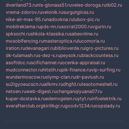
dveriland73.ru
nis-glonass51.ru
veles-doroga.ru
tb02.ru
vrema-zdorov.ru
velonik.ru
surgutgloss.ru
nike-air-max-95.ru
nadookna.ru
lubov-pic.ru
mobilreklama.ru
pds-nn.ru
socrat2000.ru
vgurin.ru
spksochi.ru
shkola-klassika.ru
sabeonline.ru
mosoblfencing.ru
masteroptica.ru
lucomoria.ru
iration.ru
devanagari.ru
biblioverde.ru
igro-pictures.ru
dk-tulamash.ru
s-dez-s.ru
peysok.ru
blackcountess.ru
asoftdoc.ru
scifichannel.ru
ocenka-appraisal.ru
mudconnector.ru
hitstih.ru
pik-finance.ru
vip-surfing.ru
wundermoscow.ru
olymp-clan.ru
dr-pavlush.ru
su2lgyoeucscn.ru
allkmv.ru
dhgfd.ru
tesotomeshell.ru
netoen.ru
web-digest.ru
changanqiyuana07.ru
kuper-dostavka.ru
edemvgelen.ru
ytyt.ru
infoelektrik.ru
everafterclub.org
kirillkgr.ru
goodv1234.ru
oopslady.ru