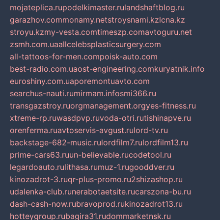
mojateplica.ru
podelkimaster.ru
landshaftblog.ru
garazhov.com
monamy.net
stroysnami.kz
lcna.kz
stroyu.kz
my-vesta.com
timeszp.com
avtoguru.net
zsmh.com.ua
allcelebsplasticsurgery.com
all-tattoos-for-men.com
poisk-auto.com
best-radio.com.ua
ost-engineering.com
kuryatnik.info
euroshiny.com.ua
poremontuavto.com
searchus-nauti.ru
mirmam.info
smi366.ru
transgazstroy.ru
orgmanagement.org
yes-fitness.ru
xtreme-rp.ru
wasdpvp.ru
voda-otri.ru
tishinapve.ru
orenferma.ru
avtoservis-avgust.ru
lord-tv.ru
backstage-682-music.ru
lordfilm7.ru
lordfilm13.ru
prime-cars63.ru
un-believable.ru
codetool.ru
legardoauto.ru
lithasa.ru
muz-1.ru
gooddver.ru
kinozadrot-3.ru
qr-plus-promo.ru
2shizashop.ru
udalenka-club.ru
nerabotaetsite.ru
carszona-bu.ru
dash-cash-now.ru
bravoprod.ru
kinozadrot13.ru
hotteygroup.ru
bagira31.ru
dommarketnsk.ru