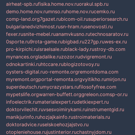
airheat-spb.ru
fisika.home.nov.ru
orakul.spb.ru
demo.home.nov.ru
mnso.ru
home.nov.ru
cemko.ru
comp-land.org
7gazet.ru
bicom-oil.ru
superiorsearch.ru
bulgarianedvizhimost.ru
sn-hram.ru
senovosti.ru
fexer.ru
snite-mebel.ru
anamvkusno.ru
technosaratov.ru
0sporte.ru
9rota-game.ru
bigbad.ru
227gp.ru
wes-ex.ru
pro-kirpichi.ru
israelsale.ru
black-lady.ru
stroy-db.com
mynances.org
ladalike.ru
zozor.ru
dvigremont.ru
odnokartinki.ru
htccare.ru
blogizotovoy.ru
oysters-digital.ru
o-remonte.org
remontdoma.com
myremont.org
portal-remonta.org
vyitikho.ru
mirjon.ru
superdeutsch.ru
mycrazystars.ru
filosofyfree.com
mypetslife.org
warren-buffett.org
greleon.com
sp-or.ru
infoelectrik.ru
materialexpert.ru
detkiexpert.ru
doktorvilechit.ru
vsesvoimirykami.ru
instrumentgid.ru
manikjurinfo.ru
hozjajkainfo.ru
stroimaterials.ru
doktoradvice.ru
selskoehozjajstvo.ru
otopleniehouse.ru
justinterior.ru
chastnyjdom.ru