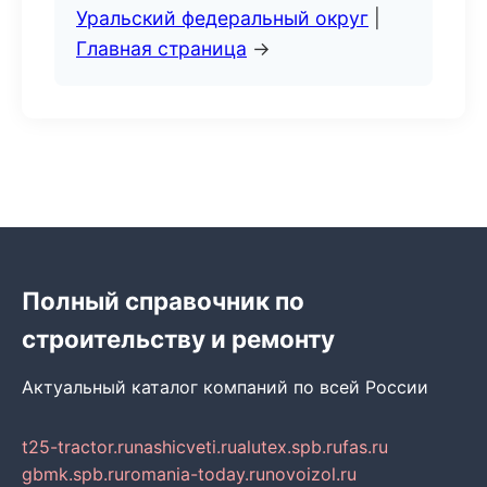
Уральский федеральный округ
|
Главная страница
→
Полный справочник по
строительству и ремонту
Актуальный каталог компаний по всей России
t25-tractor.ru
nashicveti.ru
alutex.spb.ru
fas.ru
gbmk.spb.ru
romania-today.ru
novoizol.ru