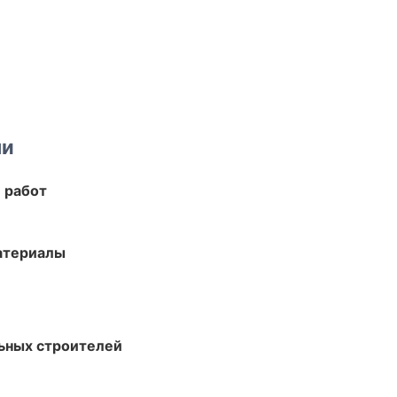
ми
 работ
атериалы
ьных строителей