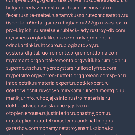
comp-land.org
7gazet.ru
bicom-oil.ru
superiorsearch.ru
bulgarianedvizhimost.ru
sn-hram.ru
senovosti.ru
fexer.ru
snite-mebel.ru
anamvkusno.ru
technosaratov.ru
0sporte.ru
9rota-game.ru
bigbad.ru
227gp.ru
wes-ex.ru
pro-kirpichi.ru
israelsale.ru
black-lady.ru
stroy-db.com
mynances.org
ladalike.ru
zozor.ru
dvigremont.ru
odnokartinki.ru
htccare.ru
blogizotovoy.ru
oysters-digital.ru
o-remonte.org
remontdoma.com
myremont.org
portal-remonta.org
vyitikho.ru
mirjon.ru
superdeutsch.ru
mycrazystars.ru
filosofyfree.com
mypetslife.org
warren-buffett.org
greleon.com
sp-or.ru
infoelectrik.ru
materialexpert.ru
detkiexpert.ru
doktorvilechit.ru
vsesvoimirykami.ru
instrumentgid.ru
manikjurinfo.ru
hozjajkainfo.ru
stroimaterials.ru
doktoradvice.ru
selskoehozjajstvo.ru
otopleniehouse.ru
justinterior.ru
chastnyjdom.ru
mojateplica.ru
podelkimaster.ru
landshaftblog.ru
garazhov.com
monamy.net
stroysnami.kz
lcna.kz