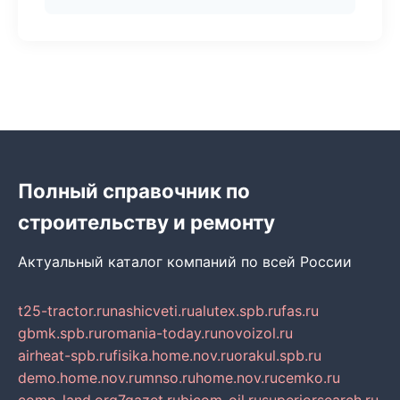
Полный справочник по
строительству и ремонту
Актуальный каталог компаний по всей России
t25-tractor.ru
nashicveti.ru
alutex.spb.ru
fas.ru
gbmk.spb.ru
romania-today.ru
novoizol.ru
airheat-spb.ru
fisika.home.nov.ru
orakul.spb.ru
demo.home.nov.ru
mnso.ru
home.nov.ru
cemko.ru