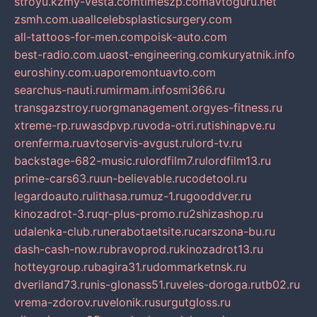
stroyu.kz
my-vesta.com
timeszp.com
avtoguru.net
zsmh.com.ua
allcelebsplasticsurgery.com
all-tattoos-for-men.com
poisk-auto.com
best-radio.com.ua
ost-engineering.com
kuryatnik.info
euroshiny.com.ua
poremontuavto.com
searchus-nauti.ru
mirmam.info
smi366.ru
transgazstroy.ru
orgmanagement.org
yes-fitness.ru
xtreme-rp.ru
wasdpvp.ru
voda-otri.ru
tishinapve.ru
orenferma.ru
avtoservis-avgust.ru
lord-tv.ru
backstage-682-music.ru
lordfilm7.ru
lordfilm13.ru
prime-cars63.ru
un-believable.ru
codetool.ru
legardoauto.ru
lithasa.ru
muz-1.ru
gooddver.ru
kinozadrot-3.ru
qr-plus-promo.ru
2shizashop.ru
udalenka-club.ru
nerabotaetsite.ru
carszona-bu.ru
dash-cash-now.ru
bravoprod.ru
kinozadrot13.ru
hotteygroup.ru
bagira31.ru
dommarketnsk.ru
dveriland73.ru
nis-glonass51.ru
veles-doroga.ru
tb02.ru
vrema-zdorov.ru
velonik.ru
surgutgloss.ru