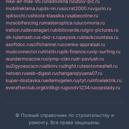
nike-air-max-95.ru
nadookna.ru
lubov-pic.ru
mobilreklama.ru
pds-nn.ru
socrat2000.ru
vgurin.ru
spksochi.ru
shkola-klassika.ru
sabeonline.ru
mosoblfencing.ru
masteroptica.ru
lucomoria.ru
iration.ru
devanagari.ru
biblioverde.ru
igro-pictures.ru
dk-tulamash.ru
s-dez-s.ru
peysok.ru
blackcountess.ru
asoftdoc.ru
scifichannel.ru
ocenka-appraisal.ru
mudconnector.ru
hitstih.ru
pik-finance.ru
vip-surfing.ru
wundermoscow.ru
olymp-clan.ru
dr-pavlush.ru
su2lgyoeucscn.ru
allkmv.ru
dhgfd.ru
tesotomeshell.ru
netoen.ru
web-digest.ru
changanqiyuana07.ru
kuper-dostavka.ru
edemvgelen.ru
ytyt.ru
infoelektrik.ru
everafterclub.org
kirillkgr.ru
goodv1234.ru
oopslady.ru
© Полный справочник по строительству и
ремонту. Все права защищены.