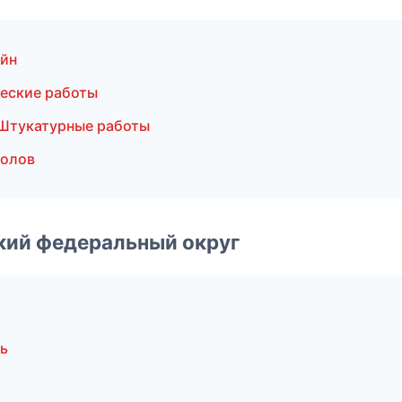
айн
еские работы
Штукатурные работы
полов
ский федеральный округ
ь