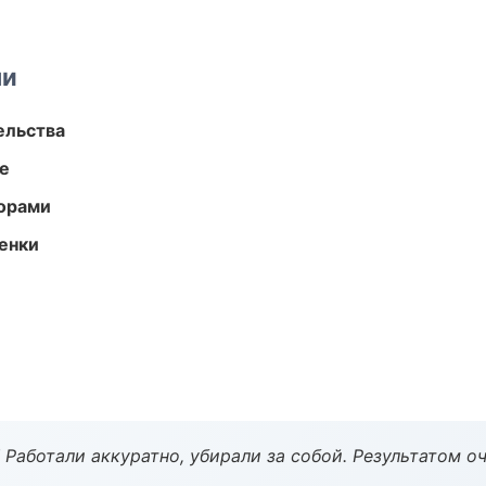
ми
ельства
те
торами
енки
 Работали аккуратно, убирали за собой. Результатом о