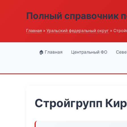
Полный справочник п
Главная
»
Уральский федеральный округ
» Стройг
🏠 Главная
Центральный ФО
Севе
Стройгрупп Кир