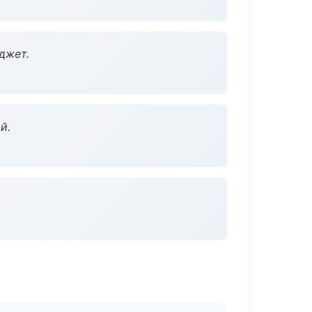
джет.
й.