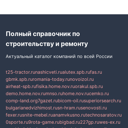
Полный справочник по
строительству и ремонту
Актуальный каталог компаний по всей России
t25-tractor.ru
nashicveti.ru
alutex.spb.ru
fas.ru
gbmk.spb.ru
romania-today.ru
novoizol.ru
airheat-spb.ru
fisika.home.nov.ru
orakul.spb.ru
demo.home.nov.ru
mnso.ru
home.nov.ru
cemko.ru
comp-land.org
7gazet.ru
bicom-oil.ru
superiorsearch.ru
bulgarianedvizhimost.ru
sn-hram.ru
senovosti.ru
fexer.ru
snite-mebel.ru
anamvkusno.ru
technosaratov.ru
0sporte.ru
9rota-game.ru
bigbad.ru
227gp.ru
wes-ex.ru