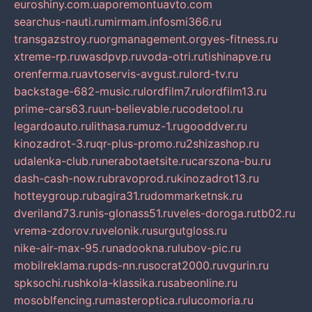
euroshiny.com.ua
poremontuavto.com
searchus-nauti.ru
mirmam.info
smi366.ru
transgazstroy.ru
orgmanagement.org
yes-fitness.ru
xtreme-rp.ru
wasdpvp.ru
voda-otri.ru
tishinapve.ru
orenferma.ru
avtoservis-avgust.ru
lord-tv.ru
backstage-682-music.ru
lordfilm7.ru
lordfilm13.ru
prime-cars63.ru
un-believable.ru
codetool.ru
legardoauto.ru
lithasa.ru
muz-1.ru
gooddver.ru
kinozadrot-3.ru
qr-plus-promo.ru
2shizashop.ru
udalenka-club.ru
nerabotaetsite.ru
carszona-bu.ru
dash-cash-now.ru
bravoprod.ru
kinozadrot13.ru
hotteygroup.ru
bagira31.ru
dommarketnsk.ru
dveriland73.ru
nis-glonass51.ru
veles-doroga.ru
tb02.ru
vrema-zdorov.ru
velonik.ru
surgutgloss.ru
nike-air-max-95.ru
nadookna.ru
lubov-pic.ru
mobilreklama.ru
pds-nn.ru
socrat2000.ru
vgurin.ru
spksochi.ru
shkola-klassika.ru
sabeonline.ru
mosoblfencing.ru
masteroptica.ru
lucomoria.ru