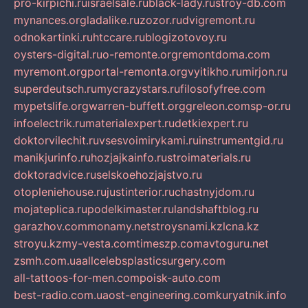
pro-kirpichi.ru
israelsale.ru
black-lady.ru
stroy-db.com
mynances.org
ladalike.ru
zozor.ru
dvigremont.ru
odnokartinki.ru
htccare.ru
blogizotovoy.ru
oysters-digital.ru
o-remonte.org
remontdoma.com
myremont.org
portal-remonta.org
vyitikho.ru
mirjon.ru
superdeutsch.ru
mycrazystars.ru
filosofyfree.com
mypetslife.org
warren-buffett.org
greleon.com
sp-or.ru
infoelectrik.ru
materialexpert.ru
detkiexpert.ru
doktorvilechit.ru
vsesvoimirykami.ru
instrumentgid.ru
manikjurinfo.ru
hozjajkainfo.ru
stroimaterials.ru
doktoradvice.ru
selskoehozjajstvo.ru
otopleniehouse.ru
justinterior.ru
chastnyjdom.ru
mojateplica.ru
podelkimaster.ru
landshaftblog.ru
garazhov.com
monamy.net
stroysnami.kz
lcna.kz
stroyu.kz
my-vesta.com
timeszp.com
avtoguru.net
zsmh.com.ua
allcelebsplasticsurgery.com
all-tattoos-for-men.com
poisk-auto.com
best-radio.com.ua
ost-engineering.com
kuryatnik.info