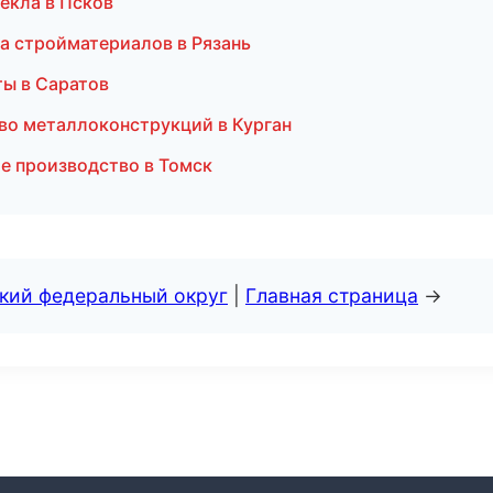
екла в Псков
а стройматериалов в Рязань
ы в Саратов
во металлоконструкций в Курган
е производство в Томск
ский федеральный округ
|
Главная страница
→