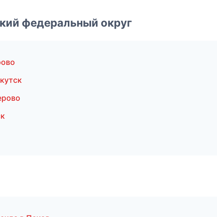
ский федеральный округ
рово
кутск
ерово
ск