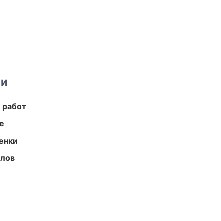
ми
 работ
те
енки
алов