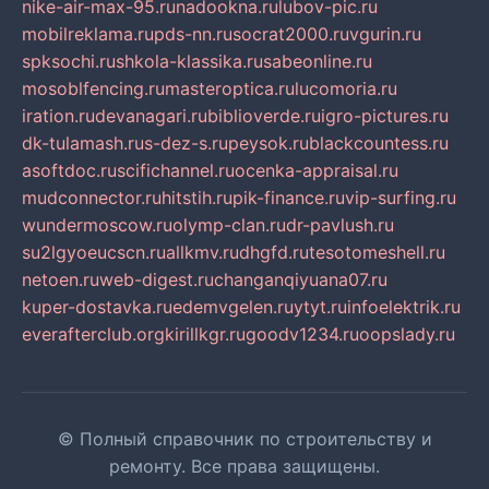
nike-air-max-95.ru
nadookna.ru
lubov-pic.ru
mobilreklama.ru
pds-nn.ru
socrat2000.ru
vgurin.ru
spksochi.ru
shkola-klassika.ru
sabeonline.ru
mosoblfencing.ru
masteroptica.ru
lucomoria.ru
iration.ru
devanagari.ru
biblioverde.ru
igro-pictures.ru
dk-tulamash.ru
s-dez-s.ru
peysok.ru
blackcountess.ru
asoftdoc.ru
scifichannel.ru
ocenka-appraisal.ru
mudconnector.ru
hitstih.ru
pik-finance.ru
vip-surfing.ru
wundermoscow.ru
olymp-clan.ru
dr-pavlush.ru
su2lgyoeucscn.ru
allkmv.ru
dhgfd.ru
tesotomeshell.ru
netoen.ru
web-digest.ru
changanqiyuana07.ru
kuper-dostavka.ru
edemvgelen.ru
ytyt.ru
infoelektrik.ru
everafterclub.org
kirillkgr.ru
goodv1234.ru
oopslady.ru
© Полный справочник по строительству и
ремонту. Все права защищены.