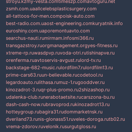
stroyu.kz
my-vesta.com
timeszp.com
avtoguru.net
zsmh.com.ua
allcelebsplasticsurgery.com
all-tattoos-for-men.com
poisk-auto.com
best-radio.com.ua
ost-engineering.com
kuryatnik.info
euroshiny.com.ua
poremontuavto.com
searchus-nauti.ru
mirmam.info
smi366.ru
transgazstroy.ru
orgmanagement.org
yes-fitness.ru
xtreme-rp.ru
wasdpvp.ru
voda-otri.ru
tishinapve.ru
orenferma.ru
avtoservis-avgust.ru
lord-tv.ru
backstage-682-music.ru
lordfilm7.ru
lordfilm13.ru
prime-cars63.ru
un-believable.ru
codetool.ru
legardoauto.ru
lithasa.ru
muz-1.ru
gooddver.ru
kinozadrot-3.ru
qr-plus-promo.ru
2shizashop.ru
udalenka-club.ru
nerabotaetsite.ru
carszona-bu.ru
dash-cash-now.ru
bravoprod.ru
kinozadrot13.ru
hotteygroup.ru
bagira31.ru
dommarketnsk.ru
dveriland73.ru
nis-glonass51.ru
veles-doroga.ru
tb02.ru
vrema-zdorov.ru
velonik.ru
surgutgloss.ru