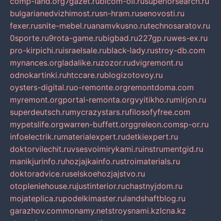
comp-land.org
7gazet.ru
bicom-oil.ru
superiorsearch.ru
bulgarianedvizhimost.ru
sn-hram.ru
senovosti.ru
fexer.ru
snite-mebel.ru
anamvkusno.ru
technosaratov.ru
0sporte.ru
9rota-game.ru
bigbad.ru
227gp.ru
wes-ex.ru
pro-kirpichi.ru
israelsale.ru
black-lady.ru
stroy-db.com
mynances.org
ladalike.ru
zozor.ru
dvigremont.ru
odnokartinki.ru
htccare.ru
blogizotovoy.ru
oysters-digital.ru
o-remonte.org
remontdoma.com
myremont.org
portal-remonta.org
vyitikho.ru
mirjon.ru
superdeutsch.ru
mycrazystars.ru
filosofyfree.com
mypetslife.org
warren-buffett.org
greleon.com
sp-or.ru
infoelectrik.ru
materialexpert.ru
detkiexpert.ru
doktorvilechit.ru
vsesvoimirykami.ru
instrumentgid.ru
manikjurinfo.ru
hozjajkainfo.ru
stroimaterials.ru
doktoradvice.ru
selskoehozjajstvo.ru
otopleniehouse.ru
justinterior.ru
chastnyjdom.ru
mojateplica.ru
podelkimaster.ru
landshaftblog.ru
garazhov.com
monamy.net
stroysnami.kz
lcna.kz