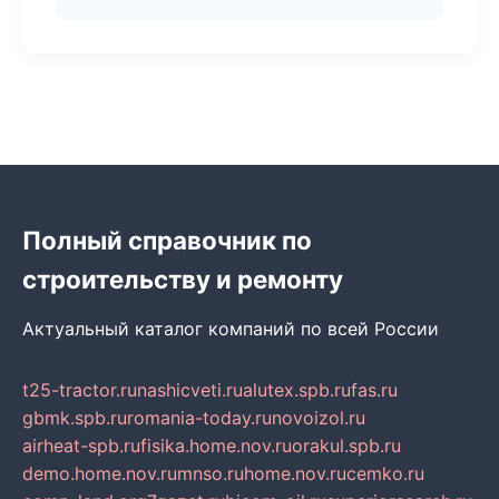
Полный справочник по
строительству и ремонту
Актуальный каталог компаний по всей России
t25-tractor.ru
nashicveti.ru
alutex.spb.ru
fas.ru
gbmk.spb.ru
romania-today.ru
novoizol.ru
airheat-spb.ru
fisika.home.nov.ru
orakul.spb.ru
demo.home.nov.ru
mnso.ru
home.nov.ru
cemko.ru