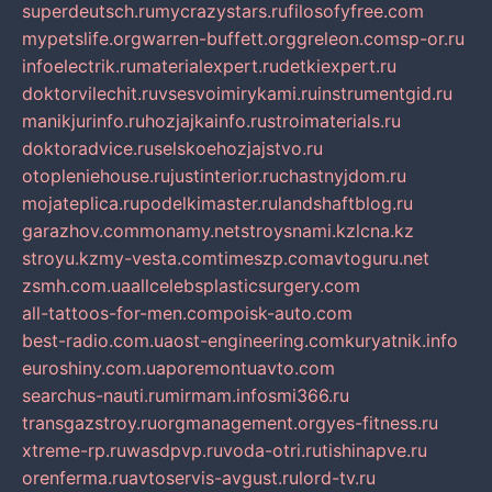
superdeutsch.ru
mycrazystars.ru
filosofyfree.com
mypetslife.org
warren-buffett.org
greleon.com
sp-or.ru
infoelectrik.ru
materialexpert.ru
detkiexpert.ru
doktorvilechit.ru
vsesvoimirykami.ru
instrumentgid.ru
manikjurinfo.ru
hozjajkainfo.ru
stroimaterials.ru
doktoradvice.ru
selskoehozjajstvo.ru
otopleniehouse.ru
justinterior.ru
chastnyjdom.ru
mojateplica.ru
podelkimaster.ru
landshaftblog.ru
garazhov.com
monamy.net
stroysnami.kz
lcna.kz
stroyu.kz
my-vesta.com
timeszp.com
avtoguru.net
zsmh.com.ua
allcelebsplasticsurgery.com
all-tattoos-for-men.com
poisk-auto.com
best-radio.com.ua
ost-engineering.com
kuryatnik.info
euroshiny.com.ua
poremontuavto.com
searchus-nauti.ru
mirmam.info
smi366.ru
transgazstroy.ru
orgmanagement.org
yes-fitness.ru
xtreme-rp.ru
wasdpvp.ru
voda-otri.ru
tishinapve.ru
orenferma.ru
avtoservis-avgust.ru
lord-tv.ru