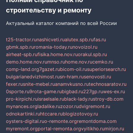
строительству и ремонту
Актуальный каталог компаний по всей России
t25-tractor.ru
nashicveti.ru
alutex.spb.ru
fas.ru
gbmk.spb.ru
romania-today.ru
novoizol.ru
airheat-spb.ru
fisika.home.nov.ru
orakul.spb.ru
demo.home.nov.ru
mnso.ru
home.nov.ru
cemko.ru
comp-land.org
7gazet.ru
bicom-oil.ru
superiorsearch.ru
bulgarianedvizhimost.ru
sn-hram.ru
senovosti.ru
fexer.ru
snite-mebel.ru
anamvkusno.ru
technosaratov.ru
0sporte.ru
9rota-game.ru
bigbad.ru
227gp.ru
wes-ex.ru
pro-kirpichi.ru
israelsale.ru
black-lady.ru
stroy-db.com
mynances.org
ladalike.ru
zozor.ru
dvigremont.ru
odnokartinki.ru
htccare.ru
blogizotovoy.ru
oysters-digital.ru
o-remonte.org
remontdoma.com
myremont.org
portal-remonta.org
vyitikho.ru
mirjon.ru