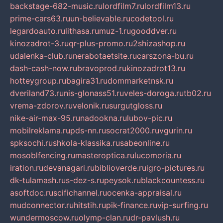
backstage-682-music.ru
lordfilm7.ru
lordfilm13.ru
prime-cars63.ru
un-believable.ru
codetool.ru
legardoauto.ru
lithasa.ru
muz-1.ru
gooddver.ru
kinozadrot-3.ru
qr-plus-promo.ru
2shizashop.ru
udalenka-club.ru
nerabotaetsite.ru
carszona-bu.ru
dash-cash-now.ru
bravoprod.ru
kinozadrot13.ru
hotteygroup.ru
bagira31.ru
dommarketnsk.ru
dveriland73.ru
nis-glonass51.ru
veles-doroga.ru
tb02.ru
vrema-zdorov.ru
velonik.ru
surgutgloss.ru
nike-air-max-95.ru
nadookna.ru
lubov-pic.ru
mobilreklama.ru
pds-nn.ru
socrat2000.ru
vgurin.ru
spksochi.ru
shkola-klassika.ru
sabeonline.ru
mosoblfencing.ru
masteroptica.ru
lucomoria.ru
iration.ru
devanagari.ru
biblioverde.ru
igro-pictures.ru
dk-tulamash.ru
s-dez-s.ru
peysok.ru
blackcountess.ru
asoftdoc.ru
scifichannel.ru
ocenka-appraisal.ru
mudconnector.ru
hitstih.ru
pik-finance.ru
vip-surfing.ru
wundermoscow.ru
olymp-clan.ru
dr-pavlush.ru