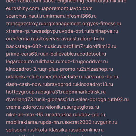
best-radio.com.ua
ost-engineering.com
kuryatnik.info
euroshiny.com.ua
poremontuavto.com
searchus-nauti.ru
mirmam.info
smi366.ru
transgazstroy.ru
orgmanagement.org
yes-fitness.ru
xtreme-rp.ru
wasdpvp.ru
voda-otri.ru
tishinapve.ru
orenferma.ru
avtoservis-avgust.ru
lord-tv.ru
backstage-682-music.ru
lordfilm7.ru
lordfilm13.ru
prime-cars63.ru
un-believable.ru
codetool.ru
legardoauto.ru
lithasa.ru
muz-1.ru
gooddver.ru
kinozadrot-3.ru
qr-plus-promo.ru
2shizashop.ru
udalenka-club.ru
nerabotaetsite.ru
carszona-bu.ru
dash-cash-now.ru
bravoprod.ru
kinozadrot13.ru
hotteygroup.ru
bagira31.ru
dommarketnsk.ru
dveriland73.ru
nis-glonass51.ru
veles-doroga.ru
tb02.ru
vrema-zdorov.ru
velonik.ru
surgutgloss.ru
nike-air-max-95.ru
nadookna.ru
lubov-pic.ru
mobilreklama.ru
pds-nn.ru
socrat2000.ru
vgurin.ru
spksochi.ru
shkola-klassika.ru
sabeonline.ru