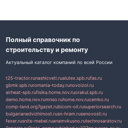
Полный справочник по
строительству и ремонту
Актуальный каталог компаний по всей России
t25-tractor.ru
nashicveti.ru
alutex.spb.ru
fas.ru
gbmk.spb.ru
romania-today.ru
novoizol.ru
airheat-spb.ru
fisika.home.nov.ru
orakul.spb.ru
demo.home.nov.ru
mnso.ru
home.nov.ru
cemko.ru
comp-land.org
7gazet.ru
bicom-oil.ru
superiorsearch.ru
bulgarianedvizhimost.ru
sn-hram.ru
senovosti.ru
fexer.ru
snite-mebel.ru
anamvkusno.ru
technosaratov.ru