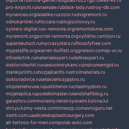
0sporte.ru
9rota-game.ru
bigbad.ru
227gp.ru
wes-ex.ru
pro-kirpichi.ru
israelsale.ru
black-lady.ru
stroy-db.com
mynances.org
ladalike.ru
zozor.ru
dvigremont.ru
odnokartinki.ru
htccare.ru
blogizotovoy.ru
oysters-digital.ru
o-remonte.org
remontdoma.com
myremont.org
portal-remonta.org
vyitikho.ru
mirjon.ru
superdeutsch.ru
mycrazystars.ru
filosofyfree.com
mypetslife.org
warren-buffett.org
greleon.com
sp-or.ru
infoelectrik.ru
materialexpert.ru
detkiexpert.ru
doktorvilechit.ru
vsesvoimirykami.ru
instrumentgid.ru
manikjurinfo.ru
hozjajkainfo.ru
stroimaterials.ru
doktoradvice.ru
selskoehozjajstvo.ru
otopleniehouse.ru
justinterior.ru
chastnyjdom.ru
mojateplica.ru
podelkimaster.ru
landshaftblog.ru
garazhov.com
monamy.net
stroysnami.kz
lcna.kz
stroyu.kz
my-vesta.com
timeszp.com
avtoguru.net
zsmh.com.ua
allcelebsplasticsurgery.com
all-tattoos-for-men.com
poisk-auto.com