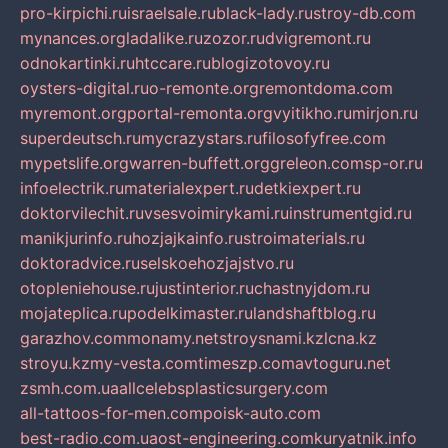
pro-kirpichi.ru
israelsale.ru
black-lady.ru
stroy-db.com
mynances.org
ladalike.ru
zozor.ru
dvigremont.ru
odnokartinki.ru
htccare.ru
blogizotovoy.ru
oysters-digital.ru
o-remonte.org
remontdoma.com
myremont.org
portal-remonta.org
vyitikho.ru
mirjon.ru
superdeutsch.ru
mycrazystars.ru
filosofyfree.com
mypetslife.org
warren-buffett.org
greleon.com
sp-or.ru
infoelectrik.ru
materialexpert.ru
detkiexpert.ru
doktorvilechit.ru
vsesvoimirykami.ru
instrumentgid.ru
manikjurinfo.ru
hozjajkainfo.ru
stroimaterials.ru
doktoradvice.ru
selskoehozjajstvo.ru
otopleniehouse.ru
justinterior.ru
chastnyjdom.ru
mojateplica.ru
podelkimaster.ru
landshaftblog.ru
garazhov.com
monamy.net
stroysnami.kz
lcna.kz
stroyu.kz
my-vesta.com
timeszp.com
avtoguru.net
zsmh.com.ua
allcelebsplasticsurgery.com
all-tattoos-for-men.com
poisk-auto.com
best-radio.com.ua
ost-engineering.com
kuryatnik.info