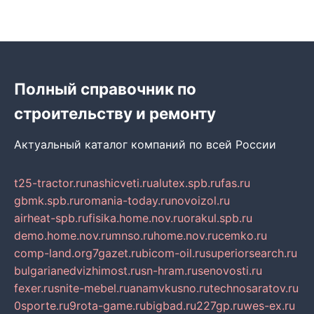
Полный справочник по
строительству и ремонту
Актуальный каталог компаний по всей России
t25-tractor.ru
nashicveti.ru
alutex.spb.ru
fas.ru
gbmk.spb.ru
romania-today.ru
novoizol.ru
airheat-spb.ru
fisika.home.nov.ru
orakul.spb.ru
demo.home.nov.ru
mnso.ru
home.nov.ru
cemko.ru
comp-land.org
7gazet.ru
bicom-oil.ru
superiorsearch.ru
bulgarianedvizhimost.ru
sn-hram.ru
senovosti.ru
fexer.ru
snite-mebel.ru
anamvkusno.ru
technosaratov.ru
0sporte.ru
9rota-game.ru
bigbad.ru
227gp.ru
wes-ex.ru