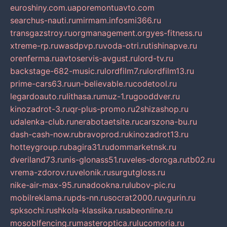
euroshiny.com.ua
poremontuavto.com
searchus-nauti.ru
mirmam.info
smi366.ru
transgazstroy.ru
orgmanagement.org
yes-fitness.ru
xtreme-rp.ru
wasdpvp.ru
voda-otri.ru
tishinapve.ru
orenferma.ru
avtoservis-avgust.ru
lord-tv.ru
backstage-682-music.ru
lordfilm7.ru
lordfilm13.ru
prime-cars63.ru
un-believable.ru
codetool.ru
legardoauto.ru
lithasa.ru
muz-1.ru
gooddver.ru
kinozadrot-3.ru
qr-plus-promo.ru
2shizashop.ru
udalenka-club.ru
nerabotaetsite.ru
carszona-bu.ru
dash-cash-now.ru
bravoprod.ru
kinozadrot13.ru
hotteygroup.ru
bagira31.ru
dommarketnsk.ru
dveriland73.ru
nis-glonass51.ru
veles-doroga.ru
tb02.ru
vrema-zdorov.ru
velonik.ru
surgutgloss.ru
nike-air-max-95.ru
nadookna.ru
lubov-pic.ru
mobilreklama.ru
pds-nn.ru
socrat2000.ru
vgurin.ru
spksochi.ru
shkola-klassika.ru
sabeonline.ru
mosoblfencing.ru
masteroptica.ru
lucomoria.ru