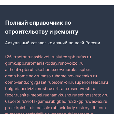
Полный справочник по
строительству и ремонту
Актуальный каталог компаний по всей России
t25-tractor.ru
nashicveti.ru
alutex.spb.ru
fas.ru
gbmk.spb.ru
romania-today.ru
novoizol.ru
airheat-spb.ru
fisika.home.nov.ru
orakul.spb.ru
demo.home.nov.ru
mnso.ru
home.nov.ru
cemko.ru
comp-land.org
7gazet.ru
bicom-oil.ru
superiorsearch.ru
bulgarianedvizhimost.ru
sn-hram.ru
senovosti.ru
fexer.ru
snite-mebel.ru
anamvkusno.ru
technosaratov.ru
0sporte.ru
9rota-game.ru
bigbad.ru
227gp.ru
wes-ex.ru
pro-kirpichi.ru
israelsale.ru
black-lady.ru
stroy-db.com