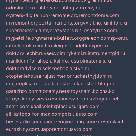
mynances.org
ladalike.ru
zozor.ru
dvigremont.ru
odnokartinki.ru
htccare.ru
blogizotovoy.ru
oysters-digital.ru
o-remonte.org
remontdoma.com
myremont.org
portal-remonta.org
vyitikho.ru
mirjon.ru
superdeutsch.ru
mycrazystars.ru
filosofyfree.com
mypetslife.org
warren-buffett.org
greleon.com
sp-or.ru
infoelectrik.ru
materialexpert.ru
detkiexpert.ru
doktorvilechit.ru
vsesvoimirykami.ru
instrumentgid.ru
manikjurinfo.ru
hozjajkainfo.ru
stroimaterials.ru
doktoradvice.ru
selskoehozjajstvo.ru
otopleniehouse.ru
justinterior.ru
chastnyjdom.ru
mojateplica.ru
podelkimaster.ru
landshaftblog.ru
garazhov.com
monamy.net
stroysnami.kz
lcna.kz
stroyu.kz
my-vesta.com
timeszp.com
avtoguru.net
zsmh.com.ua
allcelebsplasticsurgery.com
all-tattoos-for-men.com
poisk-auto.com
best-radio.com.ua
ost-engineering.com
kuryatnik.info
euroshiny.com.ua
poremontuavto.com