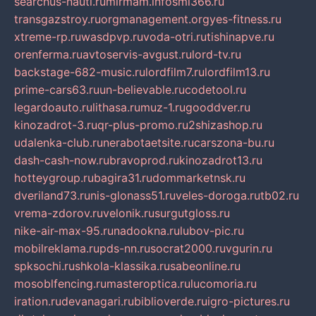
searchus-nauti.ru
mirmam.info
smi366.ru
transgazstroy.ru
orgmanagement.org
yes-fitness.ru
xtreme-rp.ru
wasdpvp.ru
voda-otri.ru
tishinapve.ru
orenferma.ru
avtoservis-avgust.ru
lord-tv.ru
backstage-682-music.ru
lordfilm7.ru
lordfilm13.ru
prime-cars63.ru
un-believable.ru
codetool.ru
legardoauto.ru
lithasa.ru
muz-1.ru
gooddver.ru
kinozadrot-3.ru
qr-plus-promo.ru
2shizashop.ru
udalenka-club.ru
nerabotaetsite.ru
carszona-bu.ru
dash-cash-now.ru
bravoprod.ru
kinozadrot13.ru
hotteygroup.ru
bagira31.ru
dommarketnsk.ru
dveriland73.ru
nis-glonass51.ru
veles-doroga.ru
tb02.ru
vrema-zdorov.ru
velonik.ru
surgutgloss.ru
nike-air-max-95.ru
nadookna.ru
lubov-pic.ru
mobilreklama.ru
pds-nn.ru
socrat2000.ru
vgurin.ru
spksochi.ru
shkola-klassika.ru
sabeonline.ru
mosoblfencing.ru
masteroptica.ru
lucomoria.ru
iration.ru
devanagari.ru
biblioverde.ru
igro-pictures.ru