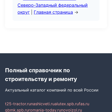
Северо-Западный федеральный
округ
|
Главная страница
→
Полный справочник по
строительству и ремонту
Актуальный каталог компаний по всей России
t25-tractor.ru
nashicveti.ru
alutex.spb.ru
fas.ru
gbmk.spb.ru
romania-today.ru
novoizol.ru