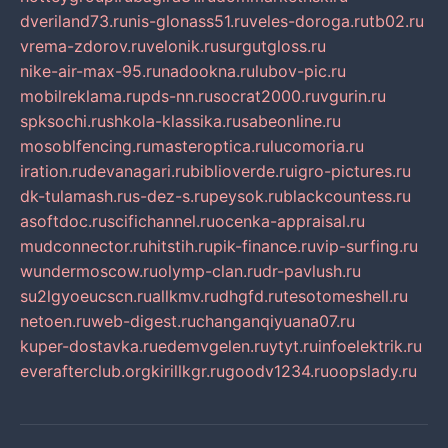
dveriland73.ru
nis-glonass51.ru
veles-doroga.ru
tb02.ru
vrema-zdorov.ru
velonik.ru
surgutgloss.ru
nike-air-max-95.ru
nadookna.ru
lubov-pic.ru
mobilreklama.ru
pds-nn.ru
socrat2000.ru
vgurin.ru
spksochi.ru
shkola-klassika.ru
sabeonline.ru
mosoblfencing.ru
masteroptica.ru
lucomoria.ru
iration.ru
devanagari.ru
biblioverde.ru
igro-pictures.ru
dk-tulamash.ru
s-dez-s.ru
peysok.ru
blackcountess.ru
asoftdoc.ru
scifichannel.ru
ocenka-appraisal.ru
mudconnector.ru
hitstih.ru
pik-finance.ru
vip-surfing.ru
wundermoscow.ru
olymp-clan.ru
dr-pavlush.ru
su2lgyoeucscn.ru
allkmv.ru
dhgfd.ru
tesotomeshell.ru
netoen.ru
web-digest.ru
changanqiyuana07.ru
kuper-dostavka.ru
edemvgelen.ru
ytyt.ru
infoelektrik.ru
everafterclub.org
kirillkgr.ru
goodv1234.ru
oopslady.ru