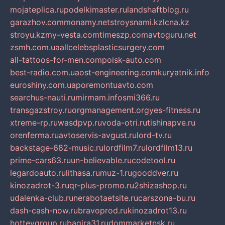
mojateplica.ru
podelkimaster.ru
landshaftblog.ru
garazhov.com
monamy.net
stroysnami.kz
lcna.kz
stroyu.kz
my-vesta.com
timeszp.com
avtoguru.net
zsmh.com.ua
allcelebsplasticsurgery.com
all-tattoos-for-men.com
poisk-auto.com
best-radio.com.ua
ost-engineering.com
kuryatnik.info
euroshiny.com.ua
poremontuavto.com
searchus-nauti.ru
mirmam.info
smi366.ru
transgazstroy.ru
orgmanagement.org
yes-fitness.ru
xtreme-rp.ru
wasdpvp.ru
voda-otri.ru
tishinapve.ru
orenferma.ru
avtoservis-avgust.ru
lord-tv.ru
backstage-682-music.ru
lordfilm7.ru
lordfilm13.ru
prime-cars63.ru
un-believable.ru
codetool.ru
legardoauto.ru
lithasa.ru
muz-1.ru
gooddver.ru
kinozadrot-3.ru
qr-plus-promo.ru
2shizashop.ru
udalenka-club.ru
nerabotaetsite.ru
carszona-bu.ru
dash-cash-now.ru
bravoprod.ru
kinozadrot13.ru
hotteygroup.ru
bagira31.ru
dommarketnsk.ru