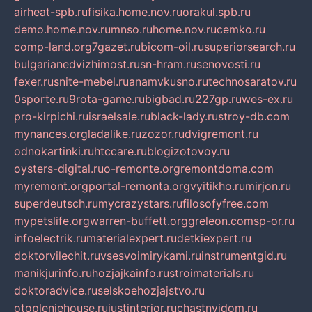
airheat-spb.ru
fisika.home.nov.ru
orakul.spb.ru
demo.home.nov.ru
mnso.ru
home.nov.ru
cemko.ru
comp-land.org
7gazet.ru
bicom-oil.ru
superiorsearch.ru
bulgarianedvizhimost.ru
sn-hram.ru
senovosti.ru
fexer.ru
snite-mebel.ru
anamvkusno.ru
technosaratov.ru
0sporte.ru
9rota-game.ru
bigbad.ru
227gp.ru
wes-ex.ru
pro-kirpichi.ru
israelsale.ru
black-lady.ru
stroy-db.com
mynances.org
ladalike.ru
zozor.ru
dvigremont.ru
odnokartinki.ru
htccare.ru
blogizotovoy.ru
oysters-digital.ru
o-remonte.org
remontdoma.com
myremont.org
portal-remonta.org
vyitikho.ru
mirjon.ru
superdeutsch.ru
mycrazystars.ru
filosofyfree.com
mypetslife.org
warren-buffett.org
greleon.com
sp-or.ru
infoelectrik.ru
materialexpert.ru
detkiexpert.ru
doktorvilechit.ru
vsesvoimirykami.ru
instrumentgid.ru
manikjurinfo.ru
hozjajkainfo.ru
stroimaterials.ru
doktoradvice.ru
selskoehozjajstvo.ru
otopleniehouse.ru
justinterior.ru
chastnyjdom.ru