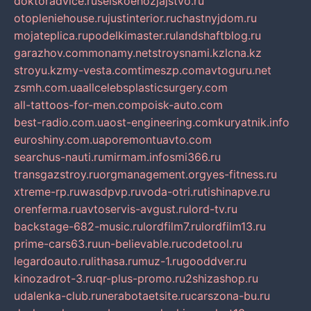
doktoradvice.ru
selskoehozjajstvo.ru
otopleniehouse.ru
justinterior.ru
chastnyjdom.ru
mojateplica.ru
podelkimaster.ru
landshaftblog.ru
garazhov.com
monamy.net
stroysnami.kz
lcna.kz
stroyu.kz
my-vesta.com
timeszp.com
avtoguru.net
zsmh.com.ua
allcelebsplasticsurgery.com
all-tattoos-for-men.com
poisk-auto.com
best-radio.com.ua
ost-engineering.com
kuryatnik.info
euroshiny.com.ua
poremontuavto.com
searchus-nauti.ru
mirmam.info
smi366.ru
transgazstroy.ru
orgmanagement.org
yes-fitness.ru
xtreme-rp.ru
wasdpvp.ru
voda-otri.ru
tishinapve.ru
orenferma.ru
avtoservis-avgust.ru
lord-tv.ru
backstage-682-music.ru
lordfilm7.ru
lordfilm13.ru
prime-cars63.ru
un-believable.ru
codetool.ru
legardoauto.ru
lithasa.ru
muz-1.ru
gooddver.ru
kinozadrot-3.ru
qr-plus-promo.ru
2shizashop.ru
udalenka-club.ru
nerabotaetsite.ru
carszona-bu.ru