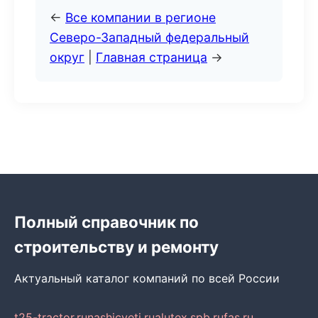
←
Все компании в регионе
Северо-Западный федеральный
округ
|
Главная страница
→
Полный справочник по
строительству и ремонту
Актуальный каталог компаний по всей России
t25-tractor.ru
nashicveti.ru
alutex.spb.ru
fas.ru