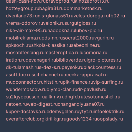
dash-cash-now.ru
bravoprod.ru
kinozadrot13.ru
hotteygroup.ru
bagira31.ru
dommarketnsk.ru
dveriland73.ru
nis-glonass51.ru
veles-doroga.ru
tb02.ru
vrema-zdorov.ru
velonik.ru
surgutgloss.ru
nike-air-max-95.ru
nadookna.ru
lubov-pic.ru
mobilreklama.ru
pds-nn.ru
socrat2000.ru
vgurin.ru
spksochi.ru
shkola-klassika.ru
sabeonline.ru
mosoblfencing.ru
masteroptica.ru
lucomoria.ru
iration.ru
devanagari.ru
biblioverde.ru
igro-pictures.ru
dk-tulamash.ru
s-dez-s.ru
peysok.ru
blackcountess.ru
asoftdoc.ru
scifichannel.ru
ocenka-appraisal.ru
mudconnector.ru
hitstih.ru
pik-finance.ru
vip-surfing.ru
wundermoscow.ru
olymp-clan.ru
dr-pavlush.ru
su2lgyoeucscn.ru
allkmv.ru
dhgfd.ru
tesotomeshell.ru
netoen.ru
web-digest.ru
changanqiyuana07.ru
kuper-dostavka.ru
edemvgelen.ru
ytyt.ru
infoelektrik.ru
everafterclub.org
kirillkgr.ru
goodv1234.ru
oopslady.ru