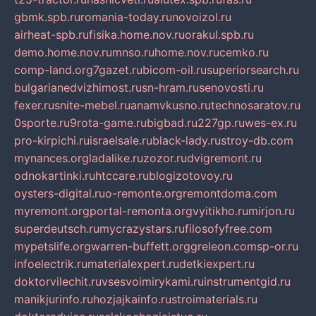
gbmk.spb.ru
romania-today.ru
novoizol.ru
airheat-spb.ru
fisika.home.nov.ru
orakul.spb.ru
demo.home.nov.ru
mnso.ru
home.nov.ru
cemko.ru
comp-land.org
7gazet.ru
bicom-oil.ru
superiorsearch.ru
bulgarianedvizhimost.ru
sn-hram.ru
senovosti.ru
fexer.ru
snite-mebel.ru
anamvkusno.ru
technosaratov.ru
0sporte.ru
9rota-game.ru
bigbad.ru
227gp.ru
wes-ex.ru
pro-kirpichi.ru
israelsale.ru
black-lady.ru
stroy-db.com
mynances.org
ladalike.ru
zozor.ru
dvigremont.ru
odnokartinki.ru
htccare.ru
blogizotovoy.ru
oysters-digital.ru
o-remonte.org
remontdoma.com
myremont.org
portal-remonta.org
vyitikho.ru
mirjon.ru
superdeutsch.ru
mycrazystars.ru
filosofyfree.com
mypetslife.org
warren-buffett.org
greleon.com
sp-or.ru
infoelectrik.ru
materialexpert.ru
detkiexpert.ru
doktorvilechit.ru
vsesvoimirykami.ru
instrumentgid.ru
manikjurinfo.ru
hozjajkainfo.ru
stroimaterials.ru