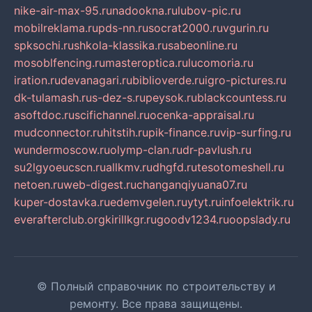
nike-air-max-95.ru
nadookna.ru
lubov-pic.ru
mobilreklama.ru
pds-nn.ru
socrat2000.ru
vgurin.ru
spksochi.ru
shkola-klassika.ru
sabeonline.ru
mosoblfencing.ru
masteroptica.ru
lucomoria.ru
iration.ru
devanagari.ru
biblioverde.ru
igro-pictures.ru
dk-tulamash.ru
s-dez-s.ru
peysok.ru
blackcountess.ru
asoftdoc.ru
scifichannel.ru
ocenka-appraisal.ru
mudconnector.ru
hitstih.ru
pik-finance.ru
vip-surfing.ru
wundermoscow.ru
olymp-clan.ru
dr-pavlush.ru
su2lgyoeucscn.ru
allkmv.ru
dhgfd.ru
tesotomeshell.ru
netoen.ru
web-digest.ru
changanqiyuana07.ru
kuper-dostavka.ru
edemvgelen.ru
ytyt.ru
infoelektrik.ru
everafterclub.org
kirillkgr.ru
goodv1234.ru
oopslady.ru
© Полный справочник по строительству и
ремонту. Все права защищены.