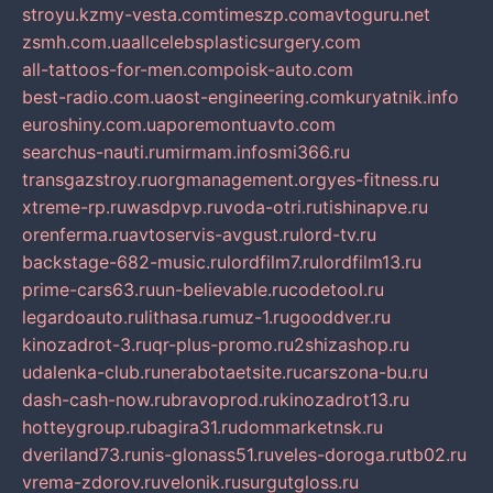
stroyu.kz
my-vesta.com
timeszp.com
avtoguru.net
zsmh.com.ua
allcelebsplasticsurgery.com
all-tattoos-for-men.com
poisk-auto.com
best-radio.com.ua
ost-engineering.com
kuryatnik.info
euroshiny.com.ua
poremontuavto.com
searchus-nauti.ru
mirmam.info
smi366.ru
transgazstroy.ru
orgmanagement.org
yes-fitness.ru
xtreme-rp.ru
wasdpvp.ru
voda-otri.ru
tishinapve.ru
orenferma.ru
avtoservis-avgust.ru
lord-tv.ru
backstage-682-music.ru
lordfilm7.ru
lordfilm13.ru
prime-cars63.ru
un-believable.ru
codetool.ru
legardoauto.ru
lithasa.ru
muz-1.ru
gooddver.ru
kinozadrot-3.ru
qr-plus-promo.ru
2shizashop.ru
udalenka-club.ru
nerabotaetsite.ru
carszona-bu.ru
dash-cash-now.ru
bravoprod.ru
kinozadrot13.ru
hotteygroup.ru
bagira31.ru
dommarketnsk.ru
dveriland73.ru
nis-glonass51.ru
veles-doroga.ru
tb02.ru
vrema-zdorov.ru
velonik.ru
surgutgloss.ru