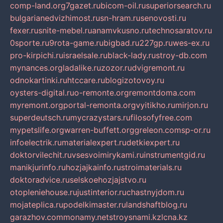
comp-land.org
7gazet.ru
bicom-oil.ru
superiorsearch.ru
bulgarianedvizhimost.ru
sn-hram.ru
senovosti.ru
fexer.ru
snite-mebel.ru
anamvkusno.ru
technosaratov.ru
0sporte.ru
9rota-game.ru
bigbad.ru
227gp.ru
wes-ex.ru
pro-kirpichi.ru
israelsale.ru
black-lady.ru
stroy-db.com
mynances.org
ladalike.ru
zozor.ru
dvigremont.ru
odnokartinki.ru
htccare.ru
blogizotovoy.ru
oysters-digital.ru
o-remonte.org
remontdoma.com
myremont.org
portal-remonta.org
vyitikho.ru
mirjon.ru
superdeutsch.ru
mycrazystars.ru
filosofyfree.com
mypetslife.org
warren-buffett.org
greleon.com
sp-or.ru
infoelectrik.ru
materialexpert.ru
detkiexpert.ru
doktorvilechit.ru
vsesvoimirykami.ru
instrumentgid.ru
manikjurinfo.ru
hozjajkainfo.ru
stroimaterials.ru
doktoradvice.ru
selskoehozjajstvo.ru
otopleniehouse.ru
justinterior.ru
chastnyjdom.ru
mojateplica.ru
podelkimaster.ru
landshaftblog.ru
garazhov.com
monamy.net
stroysnami.kz
lcna.kz