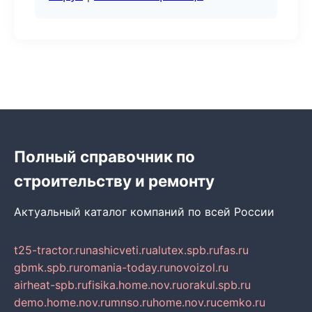
Полный справочник по
строительству и ремонту
Актуальный каталог компаний по всей России
t25-tractor.ru
nashicveti.ru
alutex.spb.ru
fas.ru
gbmk.spb.ru
romania-today.ru
novoizol.ru
airheat-spb.ru
fisika.home.nov.ru
orakul.spb.ru
demo.home.nov.ru
mnso.ru
home.nov.ru
cemko.ru