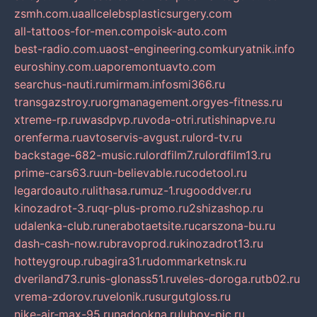
zsmh.com.ua
allcelebsplasticsurgery.com
all-tattoos-for-men.com
poisk-auto.com
best-radio.com.ua
ost-engineering.com
kuryatnik.info
euroshiny.com.ua
poremontuavto.com
searchus-nauti.ru
mirmam.info
smi366.ru
transgazstroy.ru
orgmanagement.org
yes-fitness.ru
xtreme-rp.ru
wasdpvp.ru
voda-otri.ru
tishinapve.ru
orenferma.ru
avtoservis-avgust.ru
lord-tv.ru
backstage-682-music.ru
lordfilm7.ru
lordfilm13.ru
prime-cars63.ru
un-believable.ru
codetool.ru
legardoauto.ru
lithasa.ru
muz-1.ru
gooddver.ru
kinozadrot-3.ru
qr-plus-promo.ru
2shizashop.ru
udalenka-club.ru
nerabotaetsite.ru
carszona-bu.ru
dash-cash-now.ru
bravoprod.ru
kinozadrot13.ru
hotteygroup.ru
bagira31.ru
dommarketnsk.ru
dveriland73.ru
nis-glonass51.ru
veles-doroga.ru
tb02.ru
vrema-zdorov.ru
velonik.ru
surgutgloss.ru
nike-air-max-95.ru
nadookna.ru
lubov-pic.ru