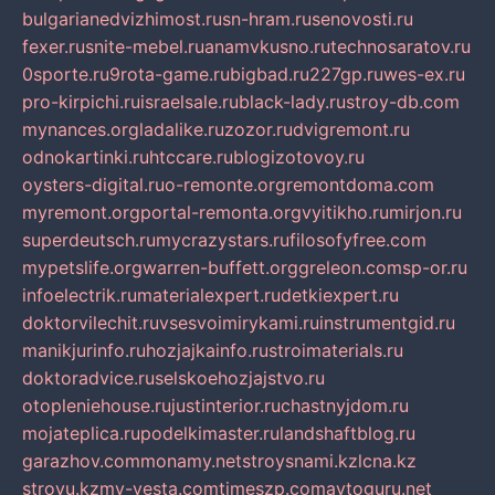
bulgarianedvizhimost.ru
sn-hram.ru
senovosti.ru
fexer.ru
snite-mebel.ru
anamvkusno.ru
technosaratov.ru
0sporte.ru
9rota-game.ru
bigbad.ru
227gp.ru
wes-ex.ru
pro-kirpichi.ru
israelsale.ru
black-lady.ru
stroy-db.com
mynances.org
ladalike.ru
zozor.ru
dvigremont.ru
odnokartinki.ru
htccare.ru
blogizotovoy.ru
oysters-digital.ru
o-remonte.org
remontdoma.com
myremont.org
portal-remonta.org
vyitikho.ru
mirjon.ru
superdeutsch.ru
mycrazystars.ru
filosofyfree.com
mypetslife.org
warren-buffett.org
greleon.com
sp-or.ru
infoelectrik.ru
materialexpert.ru
detkiexpert.ru
doktorvilechit.ru
vsesvoimirykami.ru
instrumentgid.ru
manikjurinfo.ru
hozjajkainfo.ru
stroimaterials.ru
doktoradvice.ru
selskoehozjajstvo.ru
otopleniehouse.ru
justinterior.ru
chastnyjdom.ru
mojateplica.ru
podelkimaster.ru
landshaftblog.ru
garazhov.com
monamy.net
stroysnami.kz
lcna.kz
stroyu.kz
my-vesta.com
timeszp.com
avtoguru.net