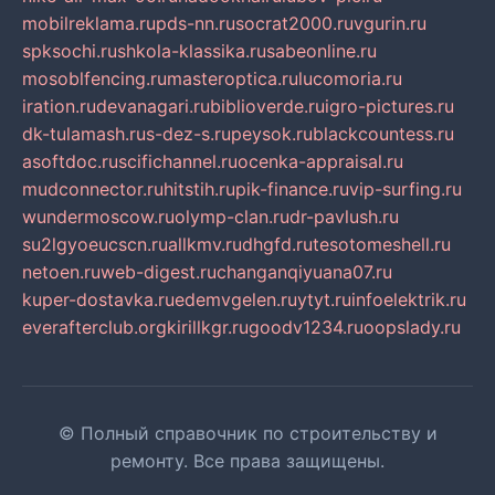
mobilreklama.ru
pds-nn.ru
socrat2000.ru
vgurin.ru
spksochi.ru
shkola-klassika.ru
sabeonline.ru
mosoblfencing.ru
masteroptica.ru
lucomoria.ru
iration.ru
devanagari.ru
biblioverde.ru
igro-pictures.ru
dk-tulamash.ru
s-dez-s.ru
peysok.ru
blackcountess.ru
asoftdoc.ru
scifichannel.ru
ocenka-appraisal.ru
mudconnector.ru
hitstih.ru
pik-finance.ru
vip-surfing.ru
wundermoscow.ru
olymp-clan.ru
dr-pavlush.ru
su2lgyoeucscn.ru
allkmv.ru
dhgfd.ru
tesotomeshell.ru
netoen.ru
web-digest.ru
changanqiyuana07.ru
kuper-dostavka.ru
edemvgelen.ru
ytyt.ru
infoelektrik.ru
everafterclub.org
kirillkgr.ru
goodv1234.ru
oopslady.ru
© Полный справочник по строительству и
ремонту. Все права защищены.