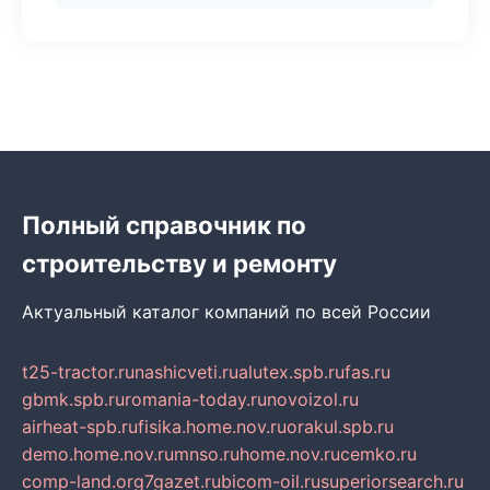
Полный справочник по
строительству и ремонту
Актуальный каталог компаний по всей России
t25-tractor.ru
nashicveti.ru
alutex.spb.ru
fas.ru
gbmk.spb.ru
romania-today.ru
novoizol.ru
airheat-spb.ru
fisika.home.nov.ru
orakul.spb.ru
demo.home.nov.ru
mnso.ru
home.nov.ru
cemko.ru
comp-land.org
7gazet.ru
bicom-oil.ru
superiorsearch.ru