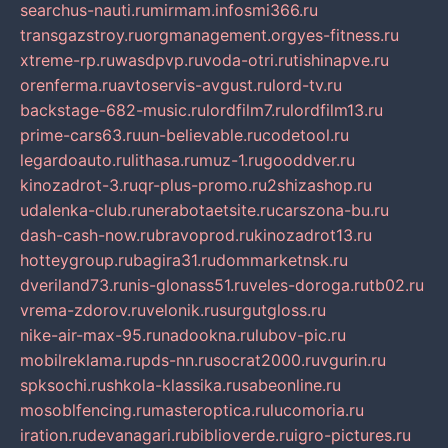
searchus-nauti.ru
mirmam.info
smi366.ru
transgazstroy.ru
orgmanagement.org
yes-fitness.ru
xtreme-rp.ru
wasdpvp.ru
voda-otri.ru
tishinapve.ru
orenferma.ru
avtoservis-avgust.ru
lord-tv.ru
backstage-682-music.ru
lordfilm7.ru
lordfilm13.ru
prime-cars63.ru
un-believable.ru
codetool.ru
legardoauto.ru
lithasa.ru
muz-1.ru
gooddver.ru
kinozadrot-3.ru
qr-plus-promo.ru
2shizashop.ru
udalenka-club.ru
nerabotaetsite.ru
carszona-bu.ru
dash-cash-now.ru
bravoprod.ru
kinozadrot13.ru
hotteygroup.ru
bagira31.ru
dommarketnsk.ru
dveriland73.ru
nis-glonass51.ru
veles-doroga.ru
tb02.ru
vrema-zdorov.ru
velonik.ru
surgutgloss.ru
nike-air-max-95.ru
nadookna.ru
lubov-pic.ru
mobilreklama.ru
pds-nn.ru
socrat2000.ru
vgurin.ru
spksochi.ru
shkola-klassika.ru
sabeonline.ru
mosoblfencing.ru
masteroptica.ru
lucomoria.ru
iration.ru
devanagari.ru
biblioverde.ru
igro-pictures.ru