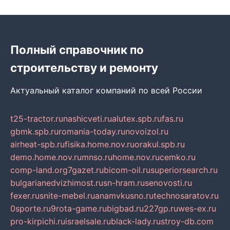
Полный справочник по
строительству и ремонту
Актуальный каталог компаний по всей России
t25-tractor.ru
nashicveti.ru
alutex.spb.ru
fas.ru
gbmk.spb.ru
romania-today.ru
novoizol.ru
airheat-spb.ru
fisika.home.nov.ru
orakul.spb.ru
demo.home.nov.ru
mnso.ru
home.nov.ru
cemko.ru
comp-land.org
7gazet.ru
bicom-oil.ru
superiorsearch.ru
bulgarianedvizhimost.ru
sn-hram.ru
senovosti.ru
fexer.ru
snite-mebel.ru
anamvkusno.ru
technosaratov.ru
0sporte.ru
9rota-game.ru
bigbad.ru
227gp.ru
wes-ex.ru
pro-kirpichi.ru
israelsale.ru
black-lady.ru
stroy-db.com