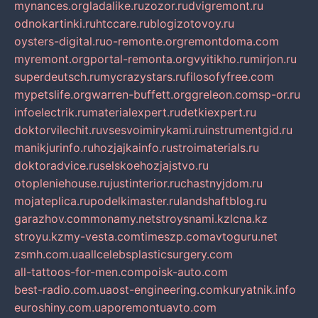
mynances.org
ladalike.ru
zozor.ru
dvigremont.ru
odnokartinki.ru
htccare.ru
blogizotovoy.ru
oysters-digital.ru
o-remonte.org
remontdoma.com
myremont.org
portal-remonta.org
vyitikho.ru
mirjon.ru
superdeutsch.ru
mycrazystars.ru
filosofyfree.com
mypetslife.org
warren-buffett.org
greleon.com
sp-or.ru
infoelectrik.ru
materialexpert.ru
detkiexpert.ru
doktorvilechit.ru
vsesvoimirykami.ru
instrumentgid.ru
manikjurinfo.ru
hozjajkainfo.ru
stroimaterials.ru
doktoradvice.ru
selskoehozjajstvo.ru
otopleniehouse.ru
justinterior.ru
chastnyjdom.ru
mojateplica.ru
podelkimaster.ru
landshaftblog.ru
garazhov.com
monamy.net
stroysnami.kz
lcna.kz
stroyu.kz
my-vesta.com
timeszp.com
avtoguru.net
zsmh.com.ua
allcelebsplasticsurgery.com
all-tattoos-for-men.com
poisk-auto.com
best-radio.com.ua
ost-engineering.com
kuryatnik.info
euroshiny.com.ua
poremontuavto.com