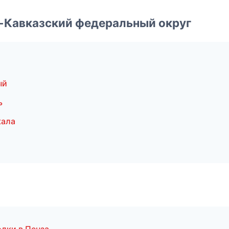
о-Кавказский федеральный округ
ый
ь
кала