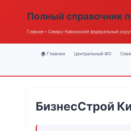
Полный справочник п
Главная
»
Северо-Кавказский федеральный окру
🏠 Главная
Центральный ФО
Севе
БизнесСтрой К