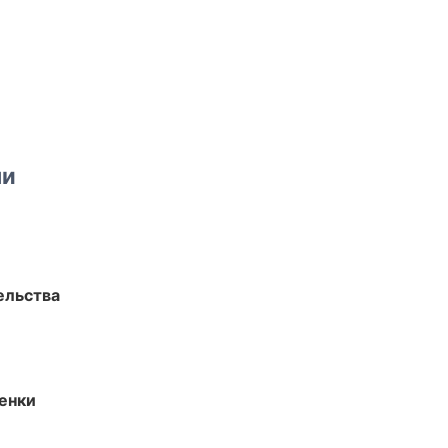
ми
ельства
енки