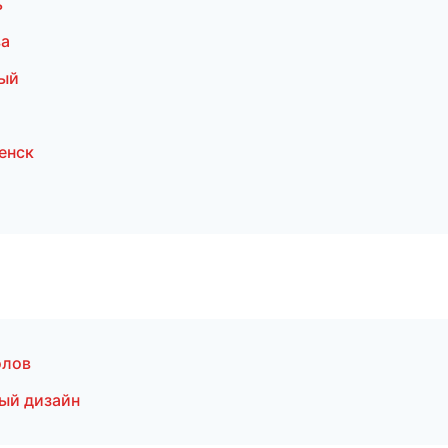
ь
ва
ный
енск
олов
ый дизайн