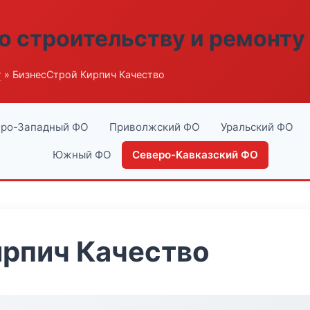
о строительству и ремонту
г
» БизнесСтрой Кирпич Качество
ро-Западный ФО
Приволжский ФО
Уральский ФО
Южный ФО
Северо-Кавказский ФО
ирпич Качество