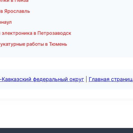
лки в Пенза
 в Ярославль
рнаул
и электроника в Петрозаводск
укатурные работы в Тюмень
-Кавказский федеральный округ
|
Главная страниц