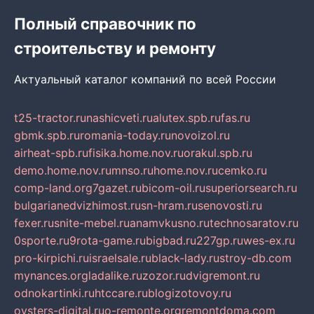
Полный справочник по
строительству и ремонту
Актуальный каталог компаний по всей России
t25-tractor.ru
nashicveti.ru
alutex.spb.ru
fas.ru
gbmk.spb.ru
romania-today.ru
novoizol.ru
airheat-spb.ru
fisika.home.nov.ru
orakul.spb.ru
demo.home.nov.ru
mnso.ru
home.nov.ru
cemko.ru
comp-land.org
7gazet.ru
bicom-oil.ru
superiorsearch.ru
bulgarianedvizhimost.ru
sn-hram.ru
senovosti.ru
fexer.ru
snite-mebel.ru
anamvkusno.ru
technosaratov.ru
0sporte.ru
9rota-game.ru
bigbad.ru
227gp.ru
wes-ex.ru
pro-kirpichi.ru
israelsale.ru
black-lady.ru
stroy-db.com
mynances.org
ladalike.ru
zozor.ru
dvigremont.ru
odnokartinki.ru
htccare.ru
blogizotovoy.ru
oysters-digital.ru
o-remonte.org
remontdoma.com