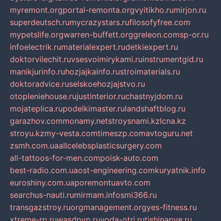
myremont.org
portal-remonta.org
vyitikho.ru
mirjon.ru
superdeutsch.ru
mycrazystars.ru
filosofyfree.com
mypetslife.org
warren-buffett.org
greleon.com
sp-or.ru
infoelectrik.ru
materialexpert.ru
detkiexpert.ru
doktorvilechit.ru
vsesvoimirykami.ru
instrumentgid.ru
manikjurinfo.ru
hozjajkainfo.ru
stroimaterials.ru
doktoradvice.ru
selskoehozjajstvo.ru
otopleniehouse.ru
justinterior.ru
chastnyjdom.ru
mojateplica.ru
podelkimaster.ru
landshaftblog.ru
garazhov.com
monamy.net
stroysnami.kz
lcna.kz
stroyu.kz
my-vesta.com
timeszp.com
avtoguru.net
zsmh.com.ua
allcelebsplasticsurgery.com
all-tattoos-for-men.com
poisk-auto.com
best-radio.com.ua
ost-engineering.com
kuryatnik.info
euroshiny.com.ua
poremontuavto.com
searchus-nauti.ru
mirmam.info
smi366.ru
transgazstroy.ru
orgmanagement.org
yes-fitness.ru
xtreme-rp.ru
wasdpvp.ru
voda-otri.ru
tishinapve.ru