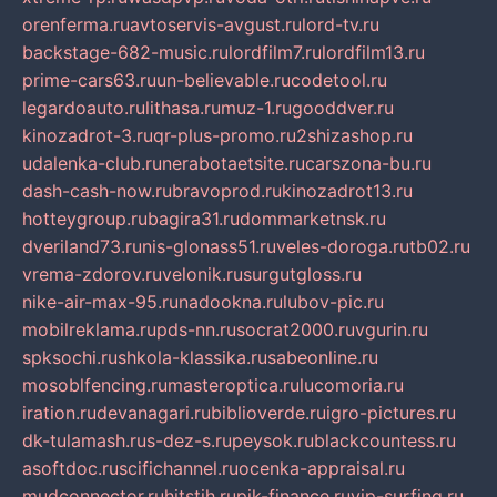
orenferma.ru
avtoservis-avgust.ru
lord-tv.ru
backstage-682-music.ru
lordfilm7.ru
lordfilm13.ru
prime-cars63.ru
un-believable.ru
codetool.ru
legardoauto.ru
lithasa.ru
muz-1.ru
gooddver.ru
kinozadrot-3.ru
qr-plus-promo.ru
2shizashop.ru
udalenka-club.ru
nerabotaetsite.ru
carszona-bu.ru
dash-cash-now.ru
bravoprod.ru
kinozadrot13.ru
hotteygroup.ru
bagira31.ru
dommarketnsk.ru
dveriland73.ru
nis-glonass51.ru
veles-doroga.ru
tb02.ru
vrema-zdorov.ru
velonik.ru
surgutgloss.ru
nike-air-max-95.ru
nadookna.ru
lubov-pic.ru
mobilreklama.ru
pds-nn.ru
socrat2000.ru
vgurin.ru
spksochi.ru
shkola-klassika.ru
sabeonline.ru
mosoblfencing.ru
masteroptica.ru
lucomoria.ru
iration.ru
devanagari.ru
biblioverde.ru
igro-pictures.ru
dk-tulamash.ru
s-dez-s.ru
peysok.ru
blackcountess.ru
asoftdoc.ru
scifichannel.ru
ocenka-appraisal.ru
mudconnector.ru
hitstih.ru
pik-finance.ru
vip-surfing.ru