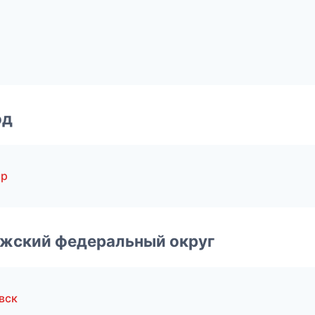
од
ир
лжский федеральный округ
вск