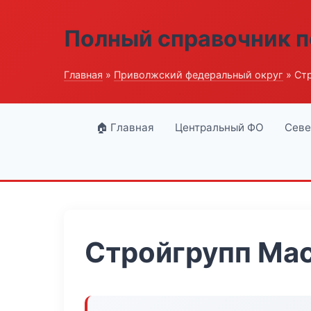
Полный справочник п
Главная
»
Приволжский федеральный округ
» Ст
🏠 Главная
Центральный ФО
Севе
Стройгрупп Ма