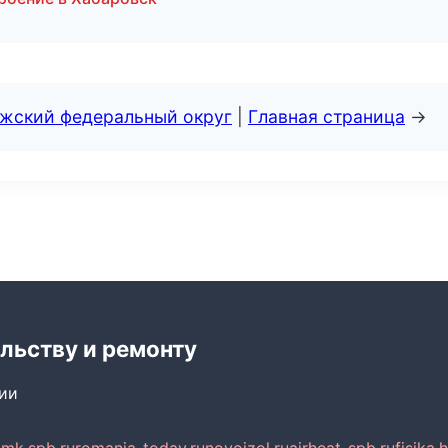
лжский федеральный округ
|
Главная страница
→
льству и ремонту
сии