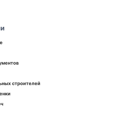
ми
те
ументов
ьных строителей
енки
юч