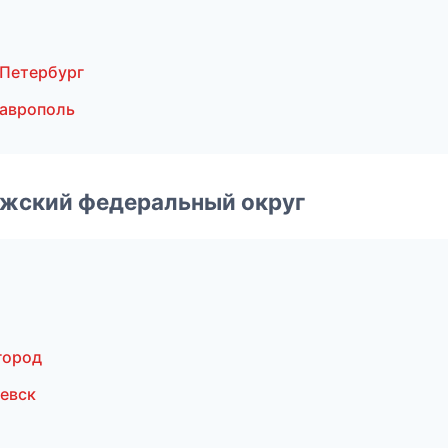
-Петербург
аврополь
лжский федеральный округ
город
евск