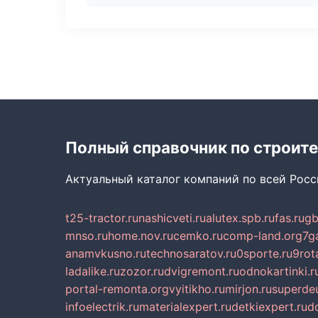
Полный справочник по строите
Актуальный каталог компаний по всей Рос
t25-tractor.ru
nashicveti.ru
alutex.spb.ru
fas.ru
gb
mnso.ru
home.nov.ru
cemko.ru
comp-land.org
7g
anamvkusno.ru
technosaratov.ru
0sporte.ru
9rot
ladalike.ru
zozor.ru
dvigremont.ru
odnokartinki.r
portal-remonta.org
vyitikho.ru
mirjon.ru
superdeu
infoelectrik.ru
materialexpert.ru
detkiexpert.ru
do