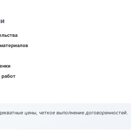
ми
ельства
 материалов
енки
 работ
декватные цены, четкое выполнение договоренностей.