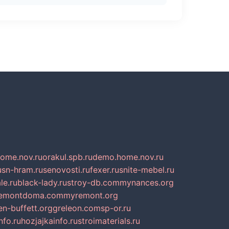
home.nov.ru
orakul.spb.ru
demo.home.nov.ru
u
sn-hram.ru
senovosti.ru
fexer.ru
snite-mebel.ru
le.ru
black-lady.ru
stroy-db.com
mynances.org
emontdoma.com
myremont.org
en-buffett.org
greleon.com
sp-or.ru
nfo.ru
hozjajkainfo.ru
stroimaterials.ru