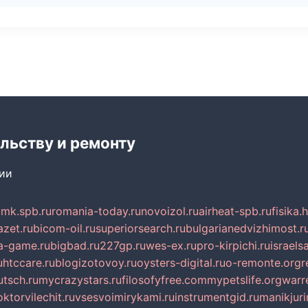
льству и ремонту
сии
mk.spb.ru
romania-today.ru
novoizol.ru
airheat-spb.ru
fisika.
azet.ru
bicom-oil.ru
superiorsearch.ru
bulgarianedvizhimost.r
a-game.ru
bigbad.ru
227gp.ru
wes-ex.ru
pro-kirpichi.ru
israelsa
u
htccare.ru
blogizotovoy.ru
oysters-digital.ru
o-remonte.org
r
tsch.ru
mycrazystars.ru
filosofyfree.com
mypetslife.org
warr
ktorvilechit.ru
vsesvoimirykami.ru
instrumentgid.ru
manikjuri