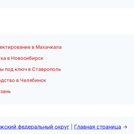
ектирование в Махачкала
ка в Новосибирск
ты под ключ в Ставрополь
дство в Челябинск
язань
лжский федеральный округ
|
Главная страница
→