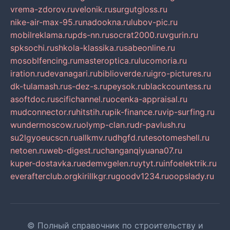
vrema-zdorov.ru
velonik.ru
surgutgloss.ru
nike-air-max-95.ru
nadookna.ru
lubov-pic.ru
mobilreklama.ru
pds-nn.ru
socrat2000.ru
vgurin.ru
spksochi.ru
shkola-klassika.ru
sabeonline.ru
mosoblfencing.ru
masteroptica.ru
lucomoria.ru
iration.ru
devanagari.ru
biblioverde.ru
igro-pictures.ru
dk-tulamash.ru
s-dez-s.ru
peysok.ru
blackcountess.ru
asoftdoc.ru
scifichannel.ru
ocenka-appraisal.ru
mudconnector.ru
hitstih.ru
pik-finance.ru
vip-surfing.ru
wundermoscow.ru
olymp-clan.ru
dr-pavlush.ru
su2lgyoeucscn.ru
allkmv.ru
dhgfd.ru
tesotomeshell.ru
netoen.ru
web-digest.ru
changanqiyuana07.ru
kuper-dostavka.ru
edemvgelen.ru
ytyt.ru
infoelektrik.ru
everafterclub.org
kirillkgr.ru
goodv1234.ru
oopslady.ru
© Полный справочник по строительству и