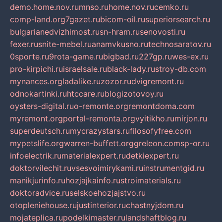
demo.home.nov.ru
mnso.ru
home.nov.ru
cemko.ru
comp-land.org
7gazet.ru
bicom-oil.ru
superiorsearch.ru
bulgarianedvizhimost.ru
sn-hram.ru
senovosti.ru
fexer.ru
snite-mebel.ru
anamvkusno.ru
technosaratov.ru
0sporte.ru
9rota-game.ru
bigbad.ru
227gp.ru
wes-ex.ru
pro-kirpichi.ru
israelsale.ru
black-lady.ru
stroy-db.com
mynances.org
ladalike.ru
zozor.ru
dvigremont.ru
odnokartinki.ru
htccare.ru
blogizotovoy.ru
oysters-digital.ru
o-remonte.org
remontdoma.com
myremont.org
portal-remonta.org
vyitikho.ru
mirjon.ru
superdeutsch.ru
mycrazystars.ru
filosofyfree.com
mypetslife.org
warren-buffett.org
greleon.com
sp-or.ru
infoelectrik.ru
materialexpert.ru
detkiexpert.ru
doktorvilechit.ru
vsesvoimirykami.ru
instrumentgid.ru
manikjurinfo.ru
hozjajkainfo.ru
stroimaterials.ru
doktoradvice.ru
selskoehozjajstvo.ru
otopleniehouse.ru
justinterior.ru
chastnyjdom.ru
mojateplica.ru
podelkimaster.ru
landshaftblog.ru