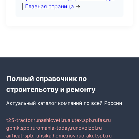
|
Главная страница
→
Полный справочник по
строительству и ремонту
Актуальный каталог компаний по всей России
t25-tractor.ru
nashicveti.ru
alutex.spb.ru
fas.ru
gbmk.spb.ru
romania-today.ru
novoizol.ru
airheat-spb.ru
fisika.home.nov.ru
orakul.spb.ru