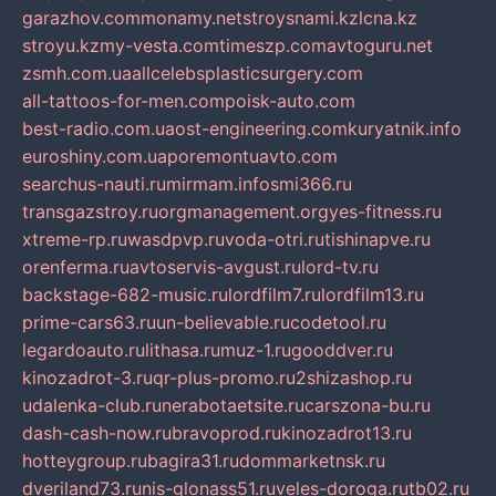
garazhov.com
monamy.net
stroysnami.kz
lcna.kz
stroyu.kz
my-vesta.com
timeszp.com
avtoguru.net
zsmh.com.ua
allcelebsplasticsurgery.com
all-tattoos-for-men.com
poisk-auto.com
best-radio.com.ua
ost-engineering.com
kuryatnik.info
euroshiny.com.ua
poremontuavto.com
searchus-nauti.ru
mirmam.info
smi366.ru
transgazstroy.ru
orgmanagement.org
yes-fitness.ru
xtreme-rp.ru
wasdpvp.ru
voda-otri.ru
tishinapve.ru
orenferma.ru
avtoservis-avgust.ru
lord-tv.ru
backstage-682-music.ru
lordfilm7.ru
lordfilm13.ru
prime-cars63.ru
un-believable.ru
codetool.ru
legardoauto.ru
lithasa.ru
muz-1.ru
gooddver.ru
kinozadrot-3.ru
qr-plus-promo.ru
2shizashop.ru
udalenka-club.ru
nerabotaetsite.ru
carszona-bu.ru
dash-cash-now.ru
bravoprod.ru
kinozadrot13.ru
hotteygroup.ru
bagira31.ru
dommarketnsk.ru
dveriland73.ru
nis-glonass51.ru
veles-doroga.ru
tb02.ru