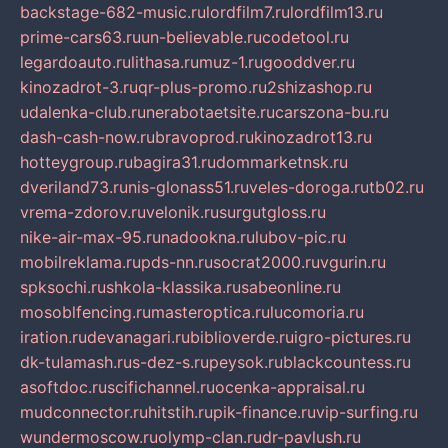
backstage-682-music.ru
lordfilm7.ru
lordfilm13.ru
prime-cars63.ru
un-believable.ru
codetool.ru
legardoauto.ru
lithasa.ru
muz-1.ru
gooddver.ru
kinozadrot-3.ru
qr-plus-promo.ru
2shizashop.ru
udalenka-club.ru
nerabotaetsite.ru
carszona-bu.ru
dash-cash-now.ru
bravoprod.ru
kinozadrot13.ru
hotteygroup.ru
bagira31.ru
dommarketnsk.ru
dveriland73.ru
nis-glonass51.ru
veles-doroga.ru
tb02.ru
vrema-zdorov.ru
velonik.ru
surgutgloss.ru
nike-air-max-95.ru
nadookna.ru
lubov-pic.ru
mobilreklama.ru
pds-nn.ru
socrat2000.ru
vgurin.ru
spksochi.ru
shkola-klassika.ru
sabeonline.ru
mosoblfencing.ru
masteroptica.ru
lucomoria.ru
iration.ru
devanagari.ru
biblioverde.ru
igro-pictures.ru
dk-tulamash.ru
s-dez-s.ru
peysok.ru
blackcountess.ru
asoftdoc.ru
scifichannel.ru
ocenka-appraisal.ru
mudconnector.ru
hitstih.ru
pik-finance.ru
vip-surfing.ru
wundermoscow.ru
olymp-clan.ru
dr-pavlush.ru