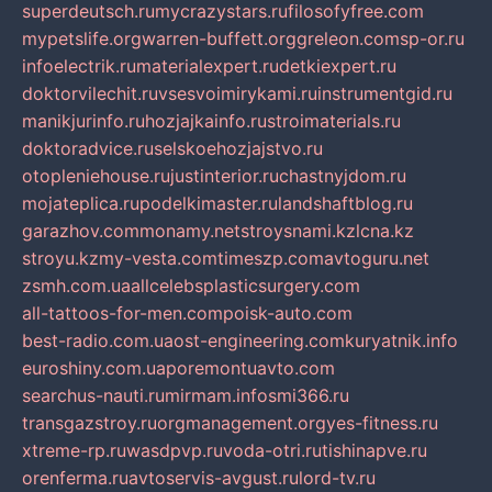
superdeutsch.ru
mycrazystars.ru
filosofyfree.com
mypetslife.org
warren-buffett.org
greleon.com
sp-or.ru
infoelectrik.ru
materialexpert.ru
detkiexpert.ru
doktorvilechit.ru
vsesvoimirykami.ru
instrumentgid.ru
manikjurinfo.ru
hozjajkainfo.ru
stroimaterials.ru
doktoradvice.ru
selskoehozjajstvo.ru
otopleniehouse.ru
justinterior.ru
chastnyjdom.ru
mojateplica.ru
podelkimaster.ru
landshaftblog.ru
garazhov.com
monamy.net
stroysnami.kz
lcna.kz
stroyu.kz
my-vesta.com
timeszp.com
avtoguru.net
zsmh.com.ua
allcelebsplasticsurgery.com
all-tattoos-for-men.com
poisk-auto.com
best-radio.com.ua
ost-engineering.com
kuryatnik.info
euroshiny.com.ua
poremontuavto.com
searchus-nauti.ru
mirmam.info
smi366.ru
transgazstroy.ru
orgmanagement.org
yes-fitness.ru
xtreme-rp.ru
wasdpvp.ru
voda-otri.ru
tishinapve.ru
orenferma.ru
avtoservis-avgust.ru
lord-tv.ru