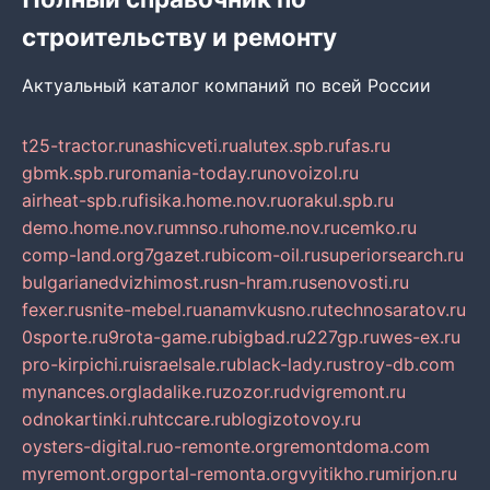
строительству и ремонту
Актуальный каталог компаний по всей России
t25-tractor.ru
nashicveti.ru
alutex.spb.ru
fas.ru
gbmk.spb.ru
romania-today.ru
novoizol.ru
airheat-spb.ru
fisika.home.nov.ru
orakul.spb.ru
demo.home.nov.ru
mnso.ru
home.nov.ru
cemko.ru
comp-land.org
7gazet.ru
bicom-oil.ru
superiorsearch.ru
bulgarianedvizhimost.ru
sn-hram.ru
senovosti.ru
fexer.ru
snite-mebel.ru
anamvkusno.ru
technosaratov.ru
0sporte.ru
9rota-game.ru
bigbad.ru
227gp.ru
wes-ex.ru
pro-kirpichi.ru
israelsale.ru
black-lady.ru
stroy-db.com
mynances.org
ladalike.ru
zozor.ru
dvigremont.ru
odnokartinki.ru
htccare.ru
blogizotovoy.ru
oysters-digital.ru
o-remonte.org
remontdoma.com
myremont.org
portal-remonta.org
vyitikho.ru
mirjon.ru