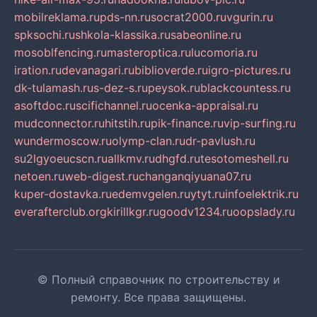
mobilreklama.ru
pds-nn.ru
socrat2000.ru
vgurin.ru
spksochi.ru
shkola-klassika.ru
sabeonline.ru
mosoblfencing.ru
masteroptica.ru
lucomoria.ru
iration.ru
devanagari.ru
biblioverde.ru
igro-pictures.ru
dk-tulamash.ru
s-dez-s.ru
peysok.ru
blackcountess.ru
asoftdoc.ru
scifichannel.ru
ocenka-appraisal.ru
mudconnector.ru
hitstih.ru
pik-finance.ru
vip-surfing.ru
wundermoscow.ru
olymp-clan.ru
dr-pavlush.ru
su2lgyoeucscn.ru
allkmv.ru
dhgfd.ru
tesotomeshell.ru
netoen.ru
web-digest.ru
changanqiyuana07.ru
kuper-dostavka.ru
edemvgelen.ru
ytyt.ru
infoelektrik.ru
everafterclub.org
kirillkgr.ru
goodv1234.ru
oopslady.ru
© Полный справочник по строительству и
ремонту. Все права защищены.