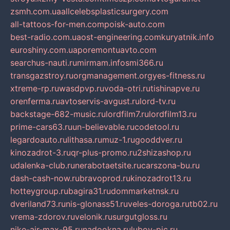
zsmh.com.ua
allcelebsplasticsurgery.com
all-tattoos-for-men.com
poisk-auto.com
best-radio.com.ua
ost-engineering.com
kuryatnik.info
euroshiny.com.ua
poremontuavto.com
searchus-nauti.ru
mirmam.info
smi366.ru
transgazstroy.ru
orgmanagement.org
yes-fitness.ru
xtreme-rp.ru
wasdpvp.ru
voda-otri.ru
tishinapve.ru
orenferma.ru
avtoservis-avgust.ru
lord-tv.ru
backstage-682-music.ru
lordfilm7.ru
lordfilm13.ru
prime-cars63.ru
un-believable.ru
codetool.ru
legardoauto.ru
lithasa.ru
muz-1.ru
gooddver.ru
kinozadrot-3.ru
qr-plus-promo.ru
2shizashop.ru
udalenka-club.ru
nerabotaetsite.ru
carszona-bu.ru
dash-cash-now.ru
bravoprod.ru
kinozadrot13.ru
hotteygroup.ru
bagira31.ru
dommarketnsk.ru
dveriland73.ru
nis-glonass51.ru
veles-doroga.ru
tb02.ru
vrema-zdorov.ru
velonik.ru
surgutgloss.ru
nike-air-max-95.ru
nadookna.ru
lubov-pic.ru