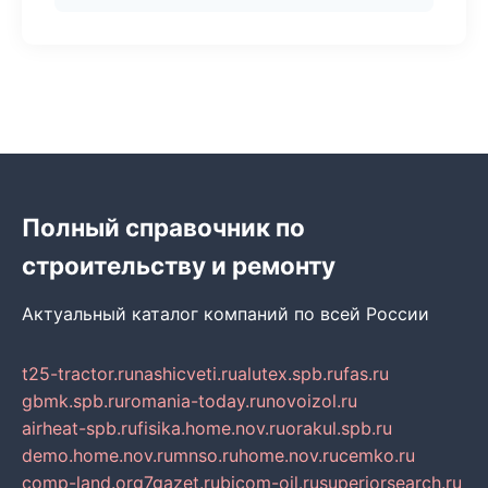
Полный справочник по
строительству и ремонту
Актуальный каталог компаний по всей России
t25-tractor.ru
nashicveti.ru
alutex.spb.ru
fas.ru
gbmk.spb.ru
romania-today.ru
novoizol.ru
airheat-spb.ru
fisika.home.nov.ru
orakul.spb.ru
demo.home.nov.ru
mnso.ru
home.nov.ru
cemko.ru
comp-land.org
7gazet.ru
bicom-oil.ru
superiorsearch.ru