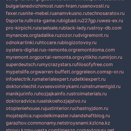
bulgarianedvizhimost.ru
sn-hram.ru
senovosti.ru
fexer.ru
snite-mebel.ru
anamvkusno.ru
technosaratov.ru
0sporte.ru
9rota-game.ru
bigbad.ru
227gp.ru
wes-ex.ru
pro-kirpichi.ru
israelsale.ru
black-lady.ru
stroy-db.com
mynances.org
ladalike.ru
zozor.ru
dvigremont.ru
odnokartinki.ru
htccare.ru
blogizotovoy.ru
oysters-digital.ru
o-remonte.org
remontdoma.com
myremont.org
portal-remonta.org
vyitikho.ru
mirjon.ru
superdeutsch.ru
mycrazystars.ru
filosofyfree.com
mypetslife.org
warren-buffett.org
greleon.com
sp-or.ru
infoelectrik.ru
materialexpert.ru
detkiexpert.ru
doktorvilechit.ru
vsesvoimirykami.ru
instrumentgid.ru
manikjurinfo.ru
hozjajkainfo.ru
stroimaterials.ru
doktoradvice.ru
selskoehozjajstvo.ru
otopleniehouse.ru
justinterior.ru
chastnyjdom.ru
mojateplica.ru
podelkimaster.ru
landshaftblog.ru
garazhov.com
monamy.net
stroysnami.kz
lcna.kz
stroyu.kz
my-vesta.com
timeszp.com
avtoguru.net