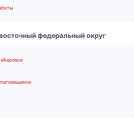
аботы
евосточный федеральный округ
Хабаровск
Благовещенск