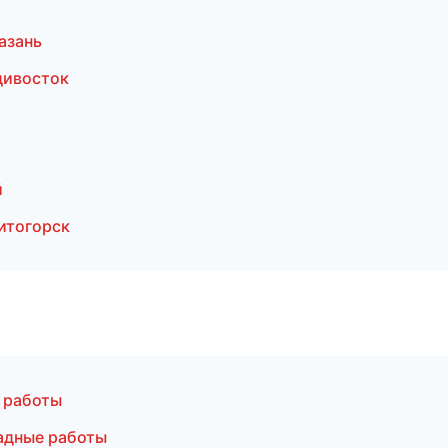
азань
дивосток
й
итогорск
 работы
адные работы