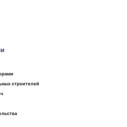
ми
торами
ьных строителей
юч
ельства