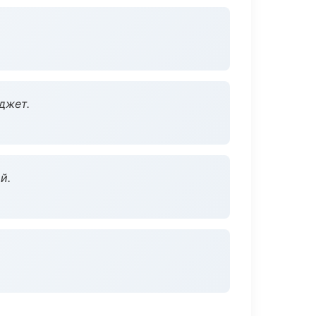
джет.
й.