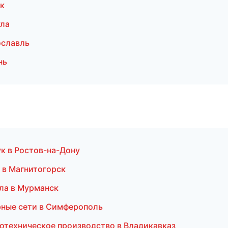
к
ула
ославль
нь
к в Ростов-на-Дону
 в Магнитогорск
ла в Мурманск
рные сети в Симферополь
отехническое производство в Владикавказ