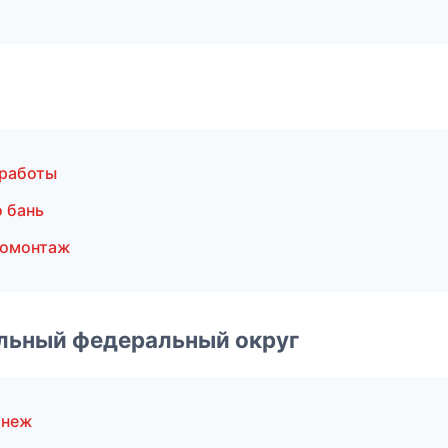
 работы
 бань
ромонтаж
альный федеральный округ
онеж