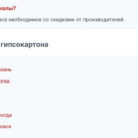
риалы?
все необходимое со скидками от производителей.
 гипсокартона
азань
град
логда
овск