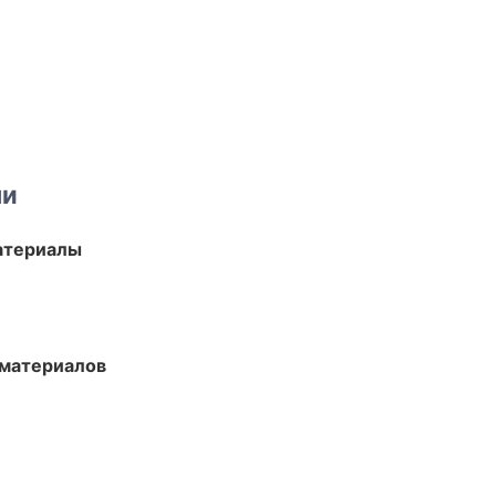
ми
атериалы
 материалов