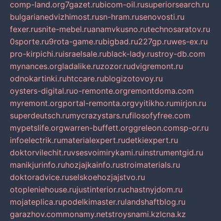
comp-land.org
7gazet.ru
bicom-oil.ru
superiorsearch.ru
bulgarianedvizhimost.ru
sn-hram.ru
senovosti.ru
fexer.ru
snite-mebel.ru
anamvkusno.ru
technosaratov.ru
0sporte.ru
9rota-game.ru
bigbad.ru
227gp.ru
wes-ex.ru
pro-kirpichi.ru
israelsale.ru
black-lady.ru
stroy-db.com
mynances.org
ladalike.ru
zozor.ru
dvigremont.ru
odnokartinki.ru
htccare.ru
blogizotovoy.ru
oysters-digital.ru
o-remonte.org
remontdoma.com
myremont.org
portal-remonta.org
vyitikho.ru
mirjon.ru
superdeutsch.ru
mycrazystars.ru
filosofyfree.com
mypetslife.org
warren-buffett.org
greleon.com
sp-or.ru
infoelectrik.ru
materialexpert.ru
detkiexpert.ru
doktorvilechit.ru
vsesvoimirykami.ru
instrumentgid.ru
manikjurinfo.ru
hozjajkainfo.ru
stroimaterials.ru
doktoradvice.ru
selskoehozjajstvo.ru
otopleniehouse.ru
justinterior.ru
chastnyjdom.ru
mojateplica.ru
podelkimaster.ru
landshaftblog.ru
garazhov.com
monamy.net
stroysnami.kz
lcna.kz