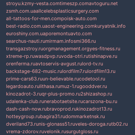
stroyu.kz
my-vesta.com
timeszp.com
avtoguru.net
zsmh.com.ua
allcelebsplasticsurgery.com
all-tattoos-for-men.com
poisk-auto.com
best-radio.com.ua
ost-engineering.com
kuryatnik.info
euroshiny.com.ua
poremontuavto.com
searchus-nauti.ru
mirmam.info
smi366.ru
transgazstroy.ru
orgmanagement.org
yes-fitness.ru
xtreme-rp.ru
wasdpvp.ru
voda-otri.ru
tishinapve.ru
orenferma.ru
avtoservis-avgust.ru
lord-tv.ru
backstage-682-music.ru
lordfilm7.ru
lordfilm13.ru
prime-cars63.ru
un-believable.ru
codetool.ru
legardoauto.ru
lithasa.ru
muz-1.ru
gooddver.ru
kinozadrot-3.ru
qr-plus-promo.ru
2shizashop.ru
udalenka-club.ru
nerabotaetsite.ru
carszona-bu.ru
dash-cash-now.ru
bravoprod.ru
kinozadrot13.ru
hotteygroup.ru
bagira31.ru
dommarketnsk.ru
dveriland73.ru
nis-glonass51.ru
veles-doroga.ru
tb02.ru
vrema-zdorov.ru
velonik.ru
surgutgloss.ru