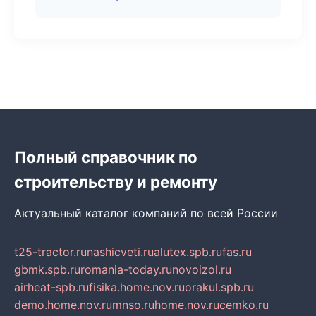
Полный справочник по
строительству и ремонту
Актуальный каталог компаний по всей России
t25-tractor.ru
nashicveti.ru
alutex.spb.ru
fas.ru
gbmk.spb.ru
romania-today.ru
novoizol.ru
airheat-spb.ru
fisika.home.nov.ru
orakul.spb.ru
demo.home.nov.ru
mnso.ru
home.nov.ru
cemko.ru