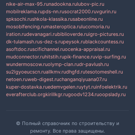
nike-air-max-95.ru
nadookna.ru
lubov-pic.ru
mobilreklama.ru
pds-nn.ru
socrat2000.ru
vgurin.ru
spksochi.ru
shkola-klassika.ru
sabeonline.ru
mosoblfencing.ru
masteroptica.ru
lucomoria.ru
iration.ru
devanagari.ru
biblioverde.ru
igro-pictures.ru
dk-tulamash.ru
s-dez-s.ru
peysok.ru
blackcountess.ru
asoftdoc.ru
scifichannel.ru
ocenka-appraisal.ru
mudconnector.ru
hitstih.ru
pik-finance.ru
vip-surfing.ru
wundermoscow.ru
olymp-clan.ru
dr-pavlush.ru
su2lgyoeucscn.ru
allkmv.ru
dhgfd.ru
tesotomeshell.ru
netoen.ru
web-digest.ru
changanqiyuana07.ru
kuper-dostavka.ru
edemvgelen.ru
ytyt.ru
infoelektrik.ru
everafterclub.org
kirillkgr.ru
goodv1234.ru
oopslady.ru
© Полный справочник по строительству и
ремонту. Все права защищены.