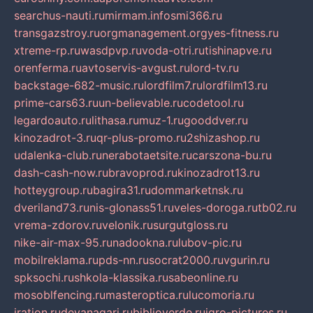
searchus-nauti.ru
mirmam.info
smi366.ru
transgazstroy.ru
orgmanagement.org
yes-fitness.ru
xtreme-rp.ru
wasdpvp.ru
voda-otri.ru
tishinapve.ru
orenferma.ru
avtoservis-avgust.ru
lord-tv.ru
backstage-682-music.ru
lordfilm7.ru
lordfilm13.ru
prime-cars63.ru
un-believable.ru
codetool.ru
legardoauto.ru
lithasa.ru
muz-1.ru
gooddver.ru
kinozadrot-3.ru
qr-plus-promo.ru
2shizashop.ru
udalenka-club.ru
nerabotaetsite.ru
carszona-bu.ru
dash-cash-now.ru
bravoprod.ru
kinozadrot13.ru
hotteygroup.ru
bagira31.ru
dommarketnsk.ru
dveriland73.ru
nis-glonass51.ru
veles-doroga.ru
tb02.ru
vrema-zdorov.ru
velonik.ru
surgutgloss.ru
nike-air-max-95.ru
nadookna.ru
lubov-pic.ru
mobilreklama.ru
pds-nn.ru
socrat2000.ru
vgurin.ru
spksochi.ru
shkola-klassika.ru
sabeonline.ru
mosoblfencing.ru
masteroptica.ru
lucomoria.ru
iration.ru
devanagari.ru
biblioverde.ru
igro-pictures.ru