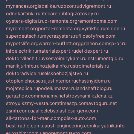
mynances.org
ladalike.ru
zozor.ru
dvigremont.ru
odnokartinki.ru
htccare.ru
blogizotovoy.ru
oysters-digital.ru
o-remonte.org
remontdoma.com
myremont.org
portal-remonta.org
vyitikho.ru
mirjon.ru
superdeutsch.ru
mycrazystars.ru
filosofyfree.com
mypetslife.org
warren-buffett.org
greleon.com
sp-or.ru
infoelectrik.ru
materialexpert.ru
detkiexpert.ru
doktorvilechit.ru
vsesvoimirykami.ru
instrumentgid.ru
manikjurinfo.ru
hozjajkainfo.ru
stroimaterials.ru
doktoradvice.ru
selskoehozjajstvo.ru
otopleniehouse.ru
justinterior.ru
chastnyjdom.ru
mojateplica.ru
podelkimaster.ru
landshaftblog.ru
garazhov.com
monamy.net
stroysnami.kz
lcna.kz
stroyu.kz
my-vesta.com
timeszp.com
avtoguru.net
zsmh.com.ua
allcelebsplasticsurgery.com
all-tattoos-for-men.com
poisk-auto.com
best-radio.com.ua
ost-engineering.com
kuryatnik.info
euroshiny.com.ua
poremontuavto.com