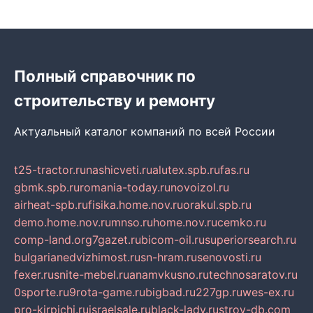
Полный справочник по
строительству и ремонту
Актуальный каталог компаний по всей России
t25-tractor.ru
nashicveti.ru
alutex.spb.ru
fas.ru
gbmk.spb.ru
romania-today.ru
novoizol.ru
airheat-spb.ru
fisika.home.nov.ru
orakul.spb.ru
demo.home.nov.ru
mnso.ru
home.nov.ru
cemko.ru
comp-land.org
7gazet.ru
bicom-oil.ru
superiorsearch.ru
bulgarianedvizhimost.ru
sn-hram.ru
senovosti.ru
fexer.ru
snite-mebel.ru
anamvkusno.ru
technosaratov.ru
0sporte.ru
9rota-game.ru
bigbad.ru
227gp.ru
wes-ex.ru
pro-kirpichi.ru
israelsale.ru
black-lady.ru
stroy-db.com