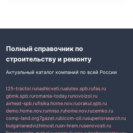
Полный справочник по
строительству и ремонту
Актуальный каталог компаний по всей России
t25-tractor.ru
nashicveti.ru
alutex.spb.ru
fas.ru
gbmk.spb.ru
romania-today.ru
novoizol.ru
airheat-spb.ru
fisika.home.nov.ru
orakul.spb.ru
demo.home.nov.ru
mnso.ru
home.nov.ru
cemko.ru
comp-land.org
7gazet.ru
bicom-oil.ru
superiorsearch.ru
bulgarianedvizhimost.ru
sn-hram.ru
senovosti.ru