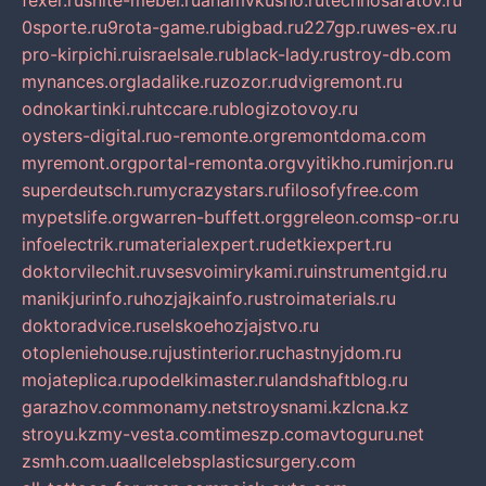
fexer.ru
snite-mebel.ru
anamvkusno.ru
technosaratov.ru
0sporte.ru
9rota-game.ru
bigbad.ru
227gp.ru
wes-ex.ru
pro-kirpichi.ru
israelsale.ru
black-lady.ru
stroy-db.com
mynances.org
ladalike.ru
zozor.ru
dvigremont.ru
odnokartinki.ru
htccare.ru
blogizotovoy.ru
oysters-digital.ru
o-remonte.org
remontdoma.com
myremont.org
portal-remonta.org
vyitikho.ru
mirjon.ru
superdeutsch.ru
mycrazystars.ru
filosofyfree.com
mypetslife.org
warren-buffett.org
greleon.com
sp-or.ru
infoelectrik.ru
materialexpert.ru
detkiexpert.ru
doktorvilechit.ru
vsesvoimirykami.ru
instrumentgid.ru
manikjurinfo.ru
hozjajkainfo.ru
stroimaterials.ru
doktoradvice.ru
selskoehozjajstvo.ru
otopleniehouse.ru
justinterior.ru
chastnyjdom.ru
mojateplica.ru
podelkimaster.ru
landshaftblog.ru
garazhov.com
monamy.net
stroysnami.kz
lcna.kz
stroyu.kz
my-vesta.com
timeszp.com
avtoguru.net
zsmh.com.ua
allcelebsplasticsurgery.com