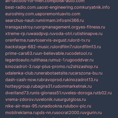
all-tattoos-for-men.com
poisk-auto.com
best-radio.com.ua
ost-engineering.com
kuryatnik.info
euroshiny.com.ua
poremontuavto.com
searchus-nauti.ru
mirmam.info
smi366.ru
transgazstroy.ru
orgmanagement.org
yes-fitness.ru
xtreme-rp.ru
wasdpvp.ru
voda-otri.ru
tishinapve.ru
orenferma.ru
avtoservis-avgust.ru
lord-tv.ru
backstage-682-music.ru
lordfilm7.ru
lordfilm13.ru
prime-cars63.ru
un-believable.ru
codetool.ru
legardoauto.ru
lithasa.ru
muz-1.ru
gooddver.ru
kinozadrot-3.ru
qr-plus-promo.ru
2shizashop.ru
udalenka-club.ru
nerabotaetsite.ru
carszona-bu.ru
dash-cash-now.ru
bravoprod.ru
kinozadrot13.ru
hotteygroup.ru
bagira31.ru
dommarketnsk.ru
dveriland73.ru
nis-glonass51.ru
veles-doroga.ru
tb02.ru
vrema-zdorov.ru
velonik.ru
surgutgloss.ru
nike-air-max-95.ru
nadookna.ru
lubov-pic.ru
mobilreklama.ru
pds-nn.ru
socrat2000.ru
vgurin.ru