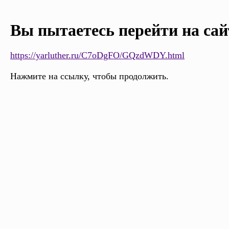
Вы пытаетесь перейти на сай
https://yarluther.ru/C7oDgFO/GQzdWDY.html
Нажмите на ссылку, чтобы продолжить.