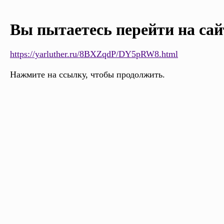
Вы пытаетесь перейти на сай
https://yarluther.ru/8BXZqdP/DY5pRW8.html
Нажмите на ссылку, чтобы продолжить.