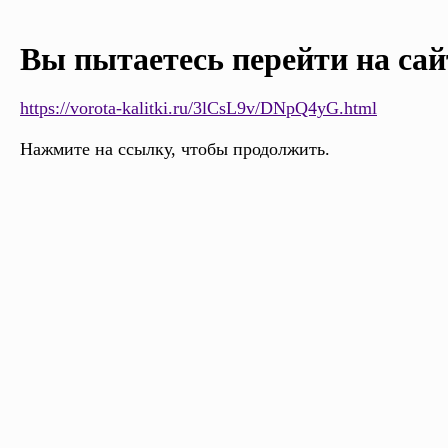
Вы пытаетесь перейти на сай
https://vorota-kalitki.ru/3lCsL9v/DNpQ4yG.html
Нажмите на ссылку, чтобы продолжить.