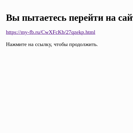
Вы пытаетесь перейти на сай
https://my-fb.ru/CwXFcKb/27qzekp.html
Нажмите на ссылку, чтобы продолжить.