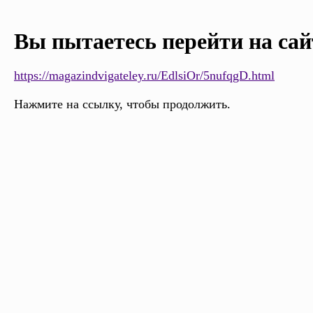
Вы пытаетесь перейти на сай
https://magazindvigateley.ru/EdlsiOr/5nufqgD.html
Нажмите на ссылку, чтобы продолжить.