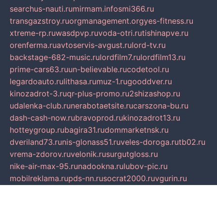
searchus-nauti.ru
mirmam.info
smi366.ru
transgazstroy.ru
orgmanagement.org
yes-fitness.ru
xtreme-rp.ru
wasdpvp.ru
voda-otri.ru
tishinapve.ru
orenferma.ru
avtoservis-avgust.ru
lord-tv.ru
backstage-682-music.ru
lordfilm7.ru
lordfilm13.ru
prime-cars63.ru
un-believable.ru
codetool.ru
legardoauto.ru
lithasa.ru
muz-1.ru
gooddver.ru
kinozadrot-3.ru
qr-plus-promo.ru
2shizashop.ru
udalenka-club.ru
nerabotaetsite.ru
carszona-bu.ru
dash-cash-now.ru
bravoprod.ru
kinozadrot13.ru
hotteygroup.ru
bagira31.ru
dommarketnsk.ru
dveriland73.ru
nis-glonass51.ru
veles-doroga.ru
tb02.ru
vrema-zdorov.ru
velonik.ru
surgutgloss.ru
nike-air-max-95.ru
nadookna.ru
lubov-pic.ru
mobilreklama.ru
pds-nn.ru
socrat2000.ru
vgurin.ru
spksochi.ru
shkola-klassika.ru
sabeonline.ru
mosoblfencing.ru
masteroptica.ru
lucomoria.ru
iration.ru
devanagari.ru
biblioverde.ru
igro-pictures.ru