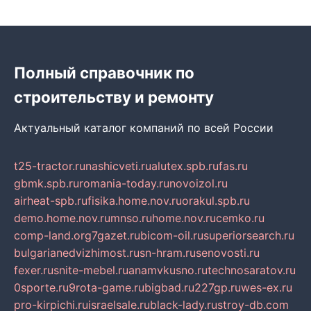
Полный справочник по
строительству и ремонту
Актуальный каталог компаний по всей России
t25-tractor.ru
nashicveti.ru
alutex.spb.ru
fas.ru
gbmk.spb.ru
romania-today.ru
novoizol.ru
airheat-spb.ru
fisika.home.nov.ru
orakul.spb.ru
demo.home.nov.ru
mnso.ru
home.nov.ru
cemko.ru
comp-land.org
7gazet.ru
bicom-oil.ru
superiorsearch.ru
bulgarianedvizhimost.ru
sn-hram.ru
senovosti.ru
fexer.ru
snite-mebel.ru
anamvkusno.ru
technosaratov.ru
0sporte.ru
9rota-game.ru
bigbad.ru
227gp.ru
wes-ex.ru
pro-kirpichi.ru
israelsale.ru
black-lady.ru
stroy-db.com