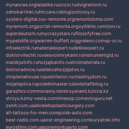
mynances.org
ladalike.ru
zozor.ru
dvigremont.ru
odnokartinki.ru
htccare.ru
blogizotovoy.ru
oysters-digital.ru
o-remonte.org
remontdoma.com
myremont.org
portal-remonta.org
vyitikho.ru
mirjon.ru
superdeutsch.ru
mycrazystars.ru
filosofyfree.com
mypetslife.org
warren-buffett.org
greleon.com
sp-or.ru
infoelectrik.ru
materialexpert.ru
detkiexpert.ru
doktorvilechit.ru
vsesvoimirykami.ru
instrumentgid.ru
manikjurinfo.ru
hozjajkainfo.ru
stroimaterials.ru
doktoradvice.ru
selskoehozjajstvo.ru
otopleniehouse.ru
justinterior.ru
chastnyjdom.ru
mojateplica.ru
podelkimaster.ru
landshaftblog.ru
garazhov.com
monamy.net
stroysnami.kz
lcna.kz
stroyu.kz
my-vesta.com
timeszp.com
avtoguru.net
zsmh.com.ua
allcelebsplasticsurgery.com
all-tattoos-for-men.com
poisk-auto.com
best-radio.com.ua
ost-engineering.com
kuryatnik.info
euroshiny.com.ua
poremontuavto.com